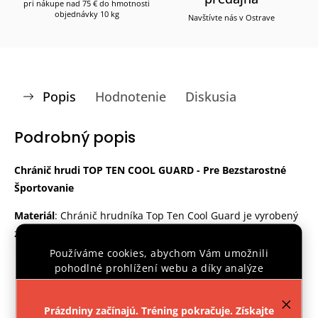
pri nákupe nad 75 € do hmotnosti
objednávky 10 kg
Navštívte nás v Ostrave
Popis
Hodnotenie
Diskusia
Podrobný popis
Chránič hrudi TOP TEN COOL GUARD - Pre Bezstarostné
Športovanie
Materiál
: Chránič hrudníka Top Ten Cool Guard je vyrobený
z kvalitnej zmesi materiálov, obsahujúci
89% spandexu
a
11% Tactelu
.
Používáme cookies, abychom Vám umožnili
pohodlné prohlížení webu a díky analýze
Táto kombinácia materiálov zaisťuje nielen pevnosť a
provozu webu neustále zlepšovali jeho funkce,
odolnosť, ale aj maximálnu elasticitu, ktorá sa
výkon a použitelnost.
Více informací
.
Prázdniny začínajú. Tréning pokračuje. Získajte
prispôsobí vašej postave a pohybom.