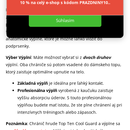
10 % na celý e-shop s kódom PRAZDNINY10..
Nastavenie
Inovatívny dizajn
: Tento chránič hrude sa skladá zo
športovej podprsenky
, ktorá je navrhnutá tak, aby
Súhlasím
poskytovala optimálnu oporu a pohodlie počas vašich
športových aktivít. Čo je však ešte lepšie, je možnosť zakúpiť
anatomické výplne, ktoré je možné ľahko vložiť do
podprsenky.
Výber Výplní
: Máte možnosť vybrať si z
dvoch druhov
výplní. Oba chrániče sú potom vsadené do dámskeho topu,
ktorý zaisťuje optimálne upnutie na telo.
Základná výplň
je ideálna pre ľahký kontakt.
Profesionálna výplň
vyrobená z kaučuku zaisťuje
vyššiu absorpciu úderov. S touto profesionálnou
výplňou budete mať istotu, že ste plne chránení aj pri
intenzívnych tréningoch alebo zápasoch.
Poznámka
: Chránič hrude Top Ten Cool Guard a výplne sa