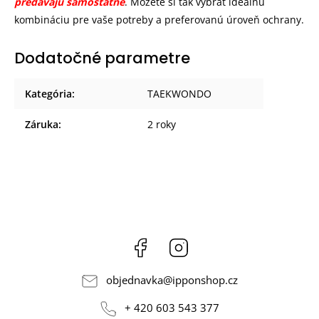
predávajú samostatne
. Môžete si tak vybrať ideálnu
kombináciu pre vaše potreby a preferovanú úroveň ochrany.
Dodatočné parametre
Kategória
:
TAEKWONDO
Záruka
:
2 roky
Facebook
Instagram
objednavka
@
ipponshop.cz
+ 420 603 543 377