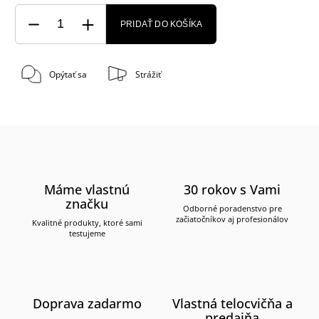
PRIDAŤ DO KOŠÍKA
Opýtať sa
Strážiť
Máme vlastnú
30 rokov s Vami
značku
Odborné poradenstvo pre
začiatočníkov aj profesionálov
Kvalitné produkty, ktoré sami
testujeme
Doprava zadarmo
Vlastná telocvičňa a
predajňa