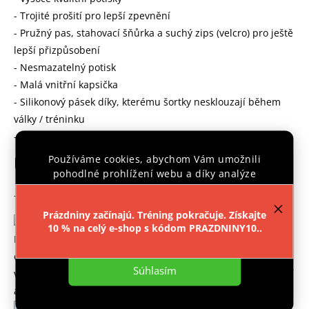
- Trojité prošití pro lepší zpevnění
- Pružný pas, stahovací šňůrka a suchý zips (velcro) pro ještě
lepší přizpůsobení
- Nesmazatelný potisk
- Malá vnitřní kapsička
- Silikonový pásek díky, kterému šortky nesklouzají během
války / tréninku
- Elastický panel v rozkroku umožňuje plnou volnost pohybu
Používáme cookies, abychom Vám umožnili
Materiálové složení
pohodlné prohlížení webu a díky analýze
provozu webu neustále zlepšovali jeho funkce,
- Polyester 100%
výkon a použitelnost.
Více informací
.
Prázdniny začínajú. Tréning pokračuje. Získajte
10 % na celý e-shop s kódom PRAZDNINY10..
Nastavenie
MATERIÁL
DURAFLEX
Materiál je kombinací velmi vysoké
odolnosti a pohodlí díky elastickým vláknům. Používá se k
Súhlasím
výrobě volných MMA šortek, u nichž je nejdůležitější pohodlí
a odolnost.