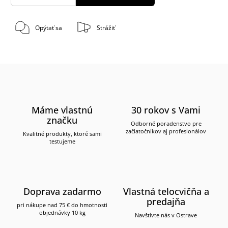
Opýtať sa
Strážiť
Máme vlastnú
30 rokov s Vami
značku
Odborné poradenstvo pre
začiatočníkov aj profesionálov
Kvalitné produkty, ktoré sami
testujeme
Doprava zadarmo
Vlastná telocvičňa a
predajňa
pri nákupe nad 75 € do hmotnosti
objednávky 10 kg
Navštívte nás v Ostrave