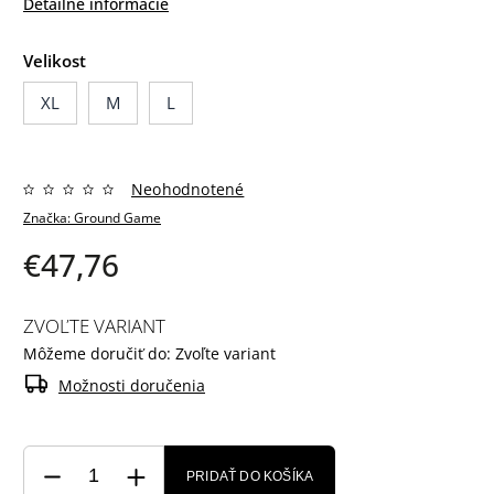
Detailné informácie
Velikost
XL
M
L
Neohodnotené
Značka:
Ground Game
€47,76
ZVOĽTE VARIANT
Môžeme doručiť do:
Zvoľte variant
Možnosti doručenia
PRIDAŤ DO KOŠÍKA