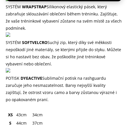
SYSTÉM
WRAPSTRAP
Silikonový elastický pásek, který
zabraňuje sklouzávání oblečení během tréninku. Zajišťuje,
že vaše tréninkové vybavení zůstane na svém místě za všech
podmínek.
SYSTÉM
SOFTVELCRO
Suchý zip, který díky své měkkosti
nepoškodí jiné materiály, se kterými přijde do styku. Můžete
si ho nastavit bez obav, že poškodíte jiné tréninkové
vybavení nebo oblečení.
POTISK
DYEACTIVE
Sublimační potisk na rashguardu
zaručuje jeho nesmazatelnost. Barvy nejvyšší kvality
zajišťují, že ostrost vzoru camo a barvy zůstanou výrazné i
po opakovaném praní.
XS
43cm
34cm
S
44cm
37cm