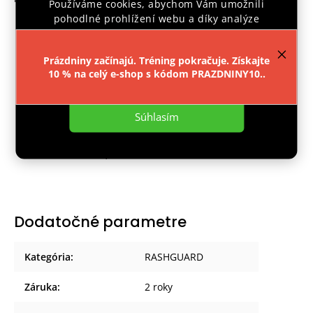
Používáme cookies, abychom Vám umožnili
pohodlné prohlížení webu a díky analýze
provozu webu neustále zlepšovali jeho funkce,
Velikost
A
B
výkon a použitelnost.
Více informací
.
XS
67 cm
41,5 cm
Prázdniny začínajú. Tréning pokračuje. Získajte
S
10 % na celý e-shop s kódom PRAZDNINY10..
68 cm
43 cm
Nastavenie
M
70 cm
44 cm
L
72 cm
46cm
Súhlasím
XL
74 cm
48 cm
XXL
76 cm
50,5 cm
Dodatočné parametre
Kategória
:
RASHGUARD
Záruka
:
2 roky