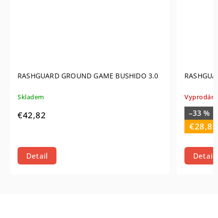
ASHGUARD GROUND GAME BUSHIDO 3.0
RASHGUARD EXTR
ladem
Vyprodáno
–33 %
€43
42,82
€28,85
Detail
Detail