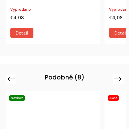
Vyprodáno
€4,08
Detail
Podobné (8)
Previous
Next
vinka
Akcia