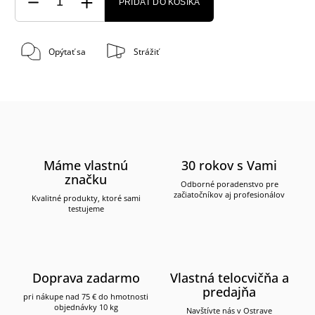
PRIDAŤ DO KOŠÍKA
Opýtať sa
Strážiť
Máme vlastnú
30 rokov s Vami
značku
Odborné poradenstvo pre
začiatočníkov aj profesionálov
Kvalitné produkty, ktoré sami
testujeme
Doprava zadarmo
Vlastná telocvičňa a
predajňa
pri nákupe nad 75 € do hmotnosti
objednávky 10 kg
Navštívte nás v Ostrave