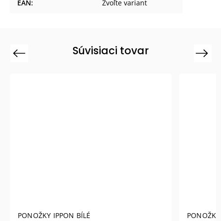
EAN
:
Zvoľte variant
Súvisiaci tovar
Previous
Next
BÍLÉ
PONOŽKY IPPON KARATE