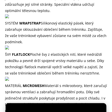
zdůrazňuje její silné stránky. Speciální vlákna udržují
optimální tělesnou teplotu.
SYSTÉM
WRAPSTRAP
Silikonový elastický pásek, který
zabraňuje sklouzávání oblečení během tréninku. Zajišťuje,
že vaše tréninkové vybavení zůstane na svém místě za všech
podmínek.
ŠVY
FLATLOCK
Ploché švy z elastických nití, které nedráždí
pokožku a pevně drží spojené vrstvy materiálu u sebe. Díky
technologii flatlock materiál vydrží velké napětí a zajistí, že
se vaše tréninkové oblečení během tréninku neroztrhne.
MATERIÁL
MICROMESH
Materiál s mikrootvory, které zaručují
správnou ventilaci a zabraňují hromadění potu. Díky své
jedinečné struktuře poskytuje prodyšnost a pocit chladu. I v
těch nejteplejších dnech se budete při cvičení cítit
pohodlně.