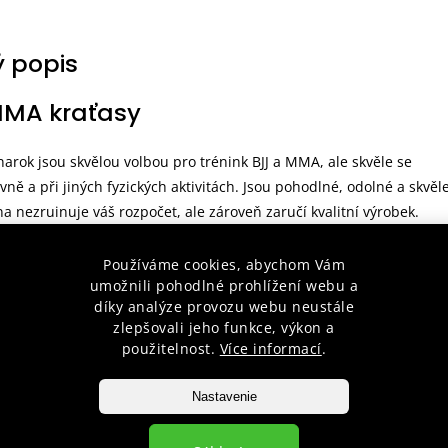
 popis
MA kraťasy
rok jsou skvělou volbou pro trénink BJJ a MMA, ale skvěle se
ovně a při jiných fyzických aktivitách. Jsou pohodlné, odolné a skvěl
na nezruinuje váš rozpočet, ale zároveň zaručí kvalitní výrobek.
Používáme cookies, abychom Vám
umožnili pohodlné prohlížení webu a
 tkanina
díky analýze provozu webu neustále
 potisky
zlepšovali jeho funkce, výkon a
použitelnost.
Více informací
.
 pro lepší zpevnění
hovací šňůrka a suchý zips (velcro) pro ještě lepší přizpůsobení
Nastavenie
otisk
psička