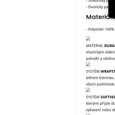
- Silikonový pás
- Elastický pane
Materiálo
- Polyester 100%
MATERIÁL
DURA
elastickým vlákn
pohodlí a odolno
SYSTÉM
WRAPS
během tréninku. 
všech podmínek.
SYSTÉM
SOFTVE
kterými přijde do
vybavení nebo ob