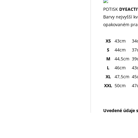
POTISK
DYEACTI
Barvy nejvyšší kv
opakovaném pra
XS
43cm
34
S
44cm
37
M
44,5cm
39
L
46cm
43
XL
47,5cm
45
XXL
50cm
47
Uvedené údaje s