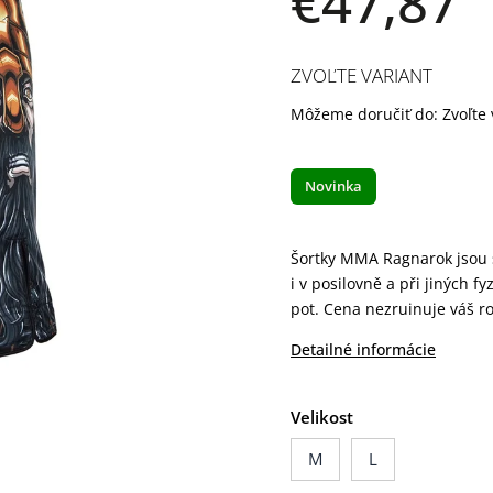
€47,87
ZVOĽTE VARIANT
Môžeme doručiť do:
Zvoľte 
Novinka
Šortky MMA Ragnarok jsou s
i v posilovně a při jiných f
pot. Cena nezruinuje váš ro
Detailné informácie
Velikost
M
L