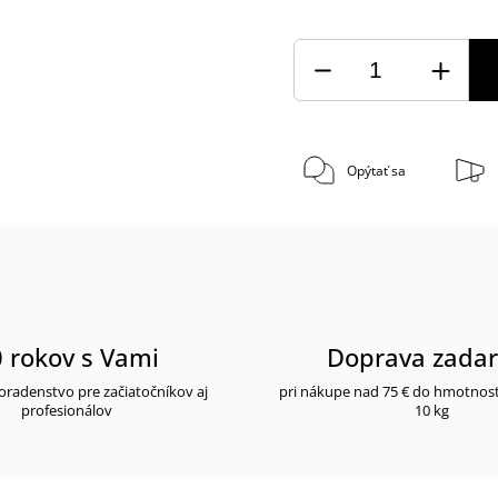
Opýtať sa
 rokov s Vami
Doprava zada
radenstvo pre začiatočníkov aj
pri nákupe nad 75 € do hmotnos
profesionálov
10 kg