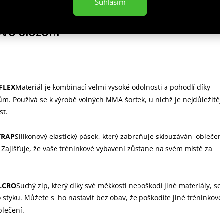
ek díky, kterému šortky nesklouzají během války / tréninku
Súhlasím
l v rozkroku umožňuje plnou volnost pohybu
vé složení
FLEX
Materiál je kombinací velmi vysoké odolnosti a pohodlí díky
ům. Používá se k výrobě volných MMA šortek, u nichž je nejdůležitě
st.
TRAP
Silikonový elastický pásek, který zabraňuje sklouzávání obleče
Zajišťuje, že vaše tréninkové vybavení zůstane na svém místě za
LCRO
Suchý zip, který díky své měkkosti nepoškodí jiné materiály, s
 styku. Můžete si ho nastavit bez obav, že poškodíte jiné tréninkov
lečení.