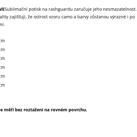
VE
Sublimační potisk na rashguardu zaručuje jeho nesmazatelnost.
ality zajišťují, že ostrost vzoru camo a barvy zůstanou výrazné i po
ní.
cm
cm
cm
cm
cm
cm
e měří bez roztažení na rovném povrchu.