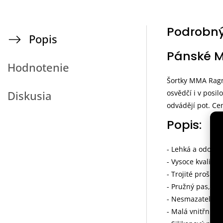
Podrobný
Popis
Pánské M
Hodnotenie
Šortky MMA Ragna
osvědčí i v posil
Diskusia
odvádějí pot. Ce
Popis:
- Lehká a odolná
- Vysoce kvalitní
- Trojité prošití
- Pružný pas, sta
- Nesmazatelný p
- Malá vnitřní ka