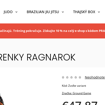
JUDO
BRAZILIAN JIU JITSU
THAJSKÝ BOX
ačínajú. Tréning pokračuje. Získajte 10 % na celý e-shop s kódom P
RENKY RAGNAROK
Neohodnote
Kód:
Zvoľte variant
Značka:
Ground Game