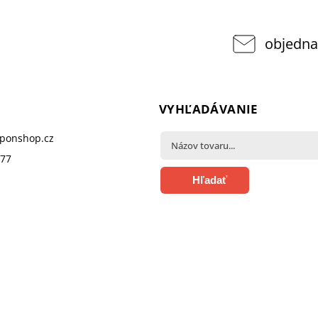
objedna
VYHĽADÁVANIE
pponshop.cz
377
Hľadať