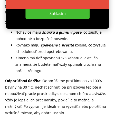
Nastavenie
gramážou, čo zaisťuje jeho neuveriteľnú odolnosť a
trvanlivosť.
Súhlasím
Strih
:
Nohavice majú
šnúrku a gumu v páse
, čo zaisťuje
pohodlné a bezpečné nosenie.
Rovnako majú
spevnené
a
prešité
kolená, čo zvyšuje
ich odolnosť proti opotrebovaniu.
Kimono má tiež spevnenú 1/3 kabátu a lakte, čo
znamená, že budete mať vždy optimálnu ochranu
počas tréningu.
Odporúčaná údržba
: Odporúčame prať kimona zo 100%
bavlny na 30 ° C, nechať schnúť iba pri izbovej teplote a
nepoužívať pracie prostriedky s obsahom chlóru a aviváže.
Vždy je lepšie ich prať naruby, pokiaľ je to možné, a
nežmýkať. Po vypraní je ideálne ho vyvesiť alebo položiť na
vzdušné miesto, aby dobre uschlo.