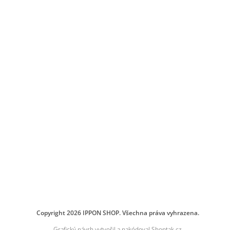
Copyright 2026
IPPON SHOP
. Všechna práva vyhrazena.
Grafický návrh vytvořil a nakódoval
Shoptak.cz