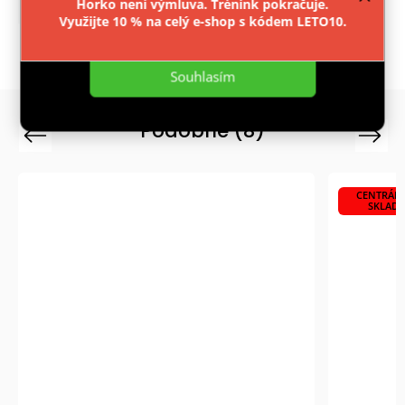
Kategorie
Horko není výmluva. Trénink pokračuje.
:
TAŠKY A BATOHY
Využijte 10 % na celý e-shop s kódem LETO10.
Nastavení
Záruka
:
2 roky
Souhlasím
Podobné (8)
Previous
Next
CENTRÁLN
SKLAD