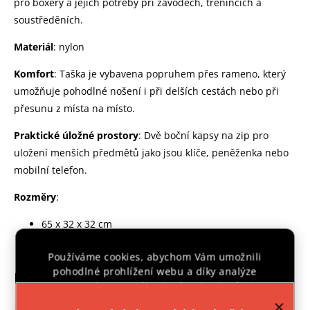
pro boxery a jejich potřeby při závodech, trénincích a
soustředěních.
Materiál
: nylon
Komfort
: Taška je vybavena popruhem přes rameno, který
umožňuje pohodlné nošení i při delších cestách nebo při
přesunu z místa na místo.
Praktické úložné prostory
: Dvě boční kapsy na zip pro
uložení menších předmětů jako jsou klíče, peněženka nebo
mobilní telefon.
Rozměry
:
65 x 32 x 32 cm
Objem
: 52 litrů
Používáme cookies, abychom Vám umožnili
pohodlné prohlížení webu a díky analýze
Doplňkové parametry
provozu webu neustále zlepšovali jeho funkce,
výkon a použitelnost.
Více informací
.