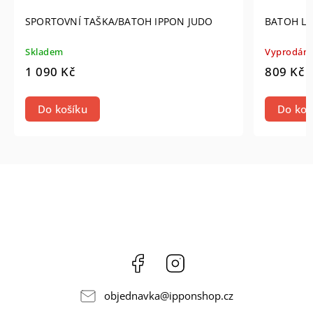
SPORTOVNÍ TAŠKA/BATOH IPPON JUDO
BATOH L
Skladem
Vyprodán
1 090 Kč
809 Kč
Do košíku
Do koš
Facebook
Instagram
objednavka
@
ipponshop.cz