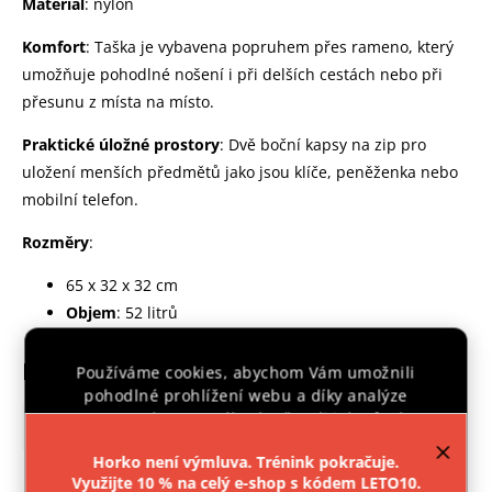
Materiál
: nylon
Komfort
: Taška je vybavena popruhem přes rameno, který
umožňuje pohodlné nošení i při delších cestách nebo při
přesunu z místa na místo.
Praktické úložné prostory
: Dvě boční kapsy na zip pro
uložení menších předmětů jako jsou klíče, peněženka nebo
mobilní telefon.
Rozměry
:
65 x 32 x 32 cm
Objem
: 52 litrů
Doplňkové parametry
Používáme cookies, abychom Vám umožnili
pohodlné prohlížení webu a díky analýze
provozu webu neustále zlepšovali jeho funkce,
Kategorie
:
TAŠKY A BATOHY
výkon a použitelnost.
Více informací
.
Horko není výmluva. Trénink pokračuje.
Záruka
:
2 roky
Využijte 10 % na celý e-shop s kódem LETO10.