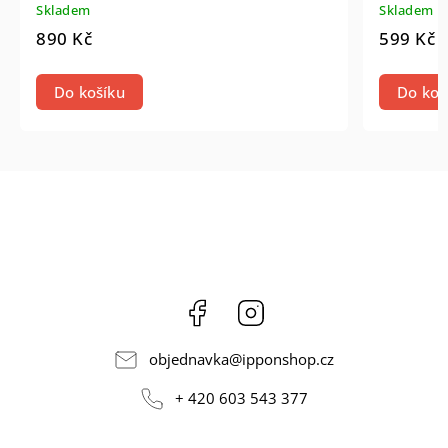
Skladem
Skladem
890 Kč
599 Kč
Do košíku
Do koš
Facebook
Instagram
objednavka
@
ipponshop.cz
+ 420 603 543 377