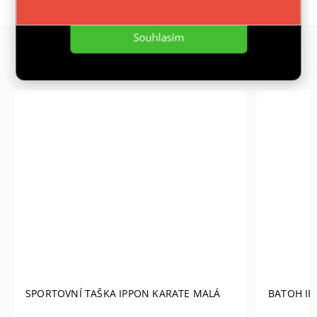
Nastavení
Souhlasím
Podobné (8)
Previous
Next
SPORTOVNÍ TAŠKA IPPON KARATE MALÁ
BATOH IP