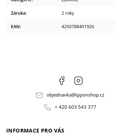
Záruka
:
2 roky
EAN
:
4250788401926
Facebook
Instagram
objednavka
@
ipponshop.cz
+ 420 603 543 377
INFORMACE PRO VÁS