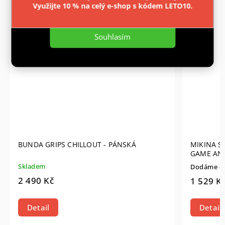
Využijte 10 % na celý e-shop s kódem LETO10.
Nastavení
CENTRÁLNÍ
SKLAD
Souhlasím
BUNDA GRIPS CHILLOUT - PÁNSKÁ
MIKINA S
GAME AN
Skladem
Dodáme do
2 490 Kč
1 529 K
Detail
Detail