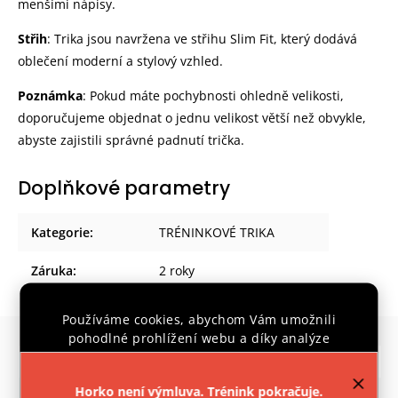
menšími nápisy.
Střih
:
Trika jsou navržena ve střihu Slim Fit, který dodává
oblečení moderní a stylový vzhled.
Poznámka
:
Pokud máte pochybnosti ohledně velikosti,
doporučujeme objednat o jednu velikost větší než obvykle,
abyste zajistili správné padnutí trička.
Doplňkové parametry
Kategorie
:
TRÉNINKOVÉ TRIKA
Záruka
:
2 roky
Používáme cookies, abychom Vám umožnili
pohodlné prohlížení webu a díky analýze
Související produkty
provozu webu neustále zlepšovali jeho funkce,
Previous
Next
výkon a použitelnost.
Více informací
.
Horko není výmluva. Trénink pokračuje.