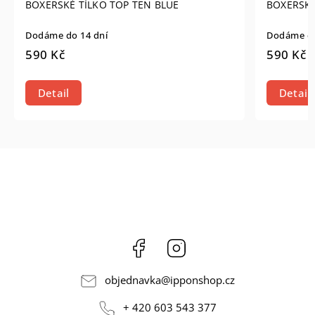
BOXERSKÉ TÍLKO TOP TEN BLUE
BOXERSKÉ
Dodáme do 14 dní
Dodáme do
590 Kč
590 Kč
Detail
Detail
Facebook
Instagram
objednavka
@
ipponshop.cz
+ 420 603 543 377