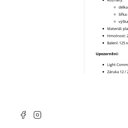
Rozměry:
délka
šířka
výška
Materiál: pl
Hmotnost: 2
Balení: 125 
Upozornění:
Light Comme
Záruka 12 /
Facebook
Instagram