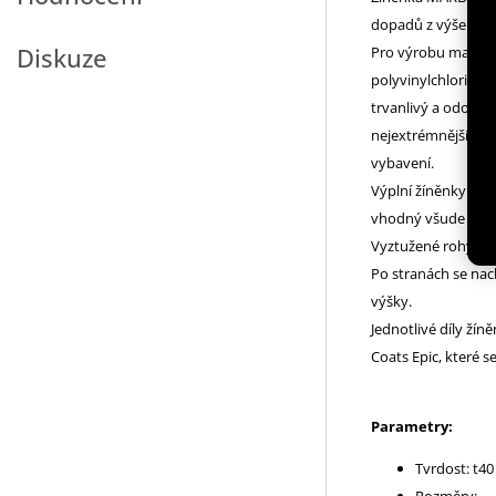
dopadů z výšek.
Diskuze
Pro výrobu matrací
polyvinylchloridem
trvanlivý a odolný 
nejextrémnějším vý
vybavení.
Výplní žíněnky MC-M
vhodný všude tam,
Vyztužené rohy zar
Po stranách se nac
výšky.
Jednotlivé díly žín
Coats Epic, které 
Parametry:
Tvrdost: t40