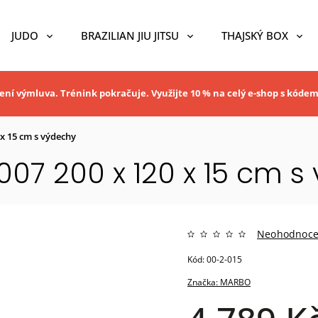
JUDO
BRAZILIAN JIU JITSU
THAJSKÝ BOX
ní výmluva. Trénink pokračuje. Využijte 10 % na celý e-shop s kóde
 15 cm s výdechy
7 200 x 120 x 15 cm s
Neohodnoc
Kód:
00-2-015
Značka:
MARBO