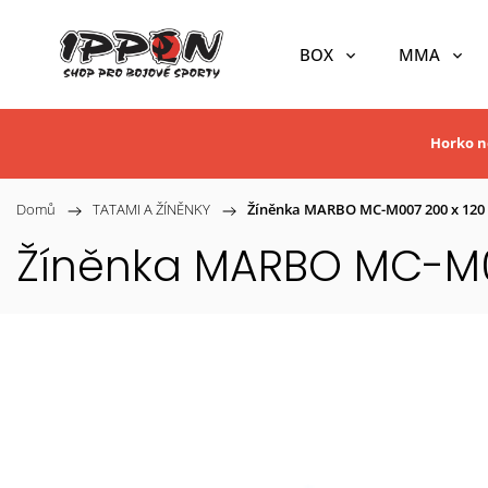
BOX
MMA
Horko ne
Domů
/
TATAMI A ŽÍNĚNKY
/
Žíněnka MARBO MC-M007 200 x 120 x
Žíněnka MARBO MC-M00