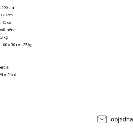
: 200 cm
: 120 cm
: 15 cm
awil, pěna
3 kg
x 100 x 30 cm, 25 kg
rcial
 24 měsíců
objedna