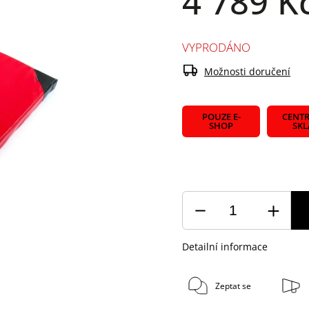
4 789 K
VYPRODÁNO
Možnosti doručení
POUZE E-
CENTR
SHOP
SK
Detailní informace
Zeptat se