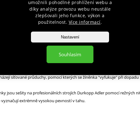
umožnili pohodlné prohlížení webu a
díky analýze provozu webu neustále
 používáme speciálně vyztužený druh plawilu - jedná se o materiál potažen
zlepšovali jeho funkce, výkon a
použitelnost.
Více informací
.
 (oblíbené PVC), který poskytuje povrch bezpečný pro cvičence, extrémně
proti roztržení. Z tohoto materiálu se vyrábějí produkty, které čelí těm
Nastavení
zvám - boxovací pytle, profesionální stany, horolezecké a záchranářské
007 je pěna vynikající kvality s tuhostí t40. Jedná se o materiál, který je
Souhlasím
 kde potřebujete komfortní, měkký podklad.
učují maximální ochranu, tuhost a tvarovou stálost žíněnky po dlouhá léta.
házejí síťované průduchy, pomocí kterých se žíněnka "vyfukuje" při dopadu 
ěnky jsou sešity na profesionálních strojích Durkopp Adler pomocí režných ni
se vyznačují extrémně vysokou pevností v tahu.