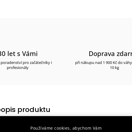
30 let s Vámi
Doprava zda
poradenství pro začátečníky i
při nákupu nad 1 900 Kč do váh
profesionály
10 kg
popis produktu
Používáme cookies, abychom Vám
rt MC-M007 je ideální k tréninku na gymnastickém nářadí a pro tlumení