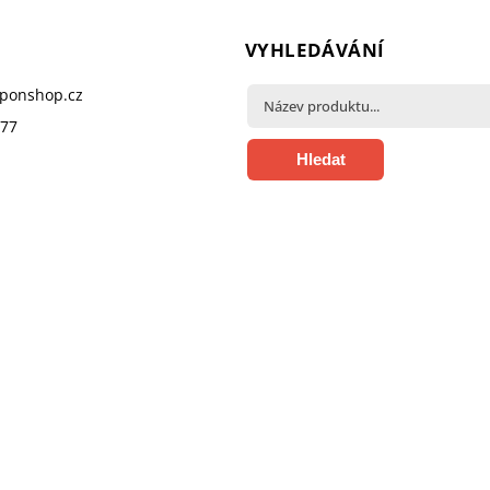
VYHLEDÁVÁNÍ
pponshop.cz
377
Hledat