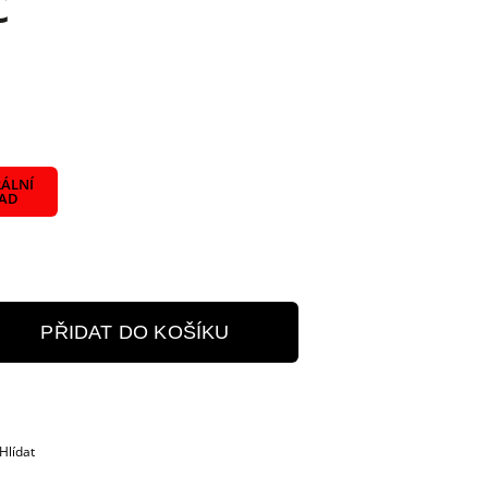
č
ÁLNÍ
LAD
PŘIDAT DO KOŠÍKU
Hlídat