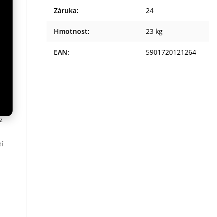
Záruka
:
24
ý
Hmotnost
:
23 kg
EAN
:
5901720121264
z
tí