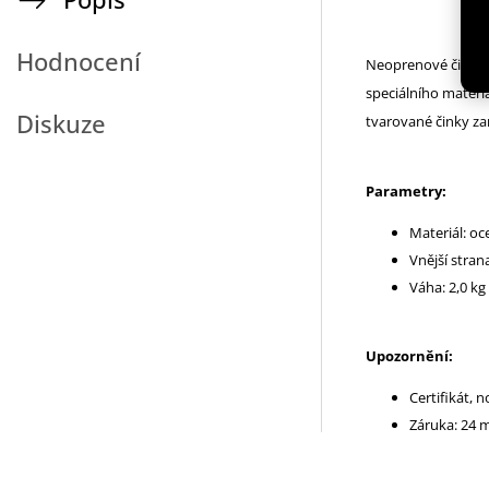
Hodnocení
Neoprenové činky 
speciálního materi
Diskuze
tvarované činky zar
Parametry:
Materiál: oc
Vnější stra
Váha: 2,0 kg
Upozornění:
Certifikát, 
Záruka: 24 