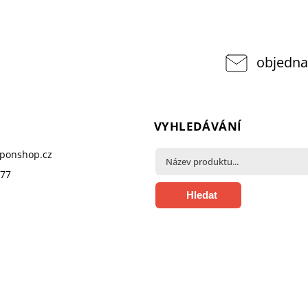
objedna
VYHLEDÁVÁNÍ
pponshop.cz
377
Hledat