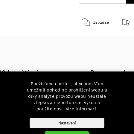
Zeptat se
30 let s Vámi
Doprava zda
poradenství pro začátečníky i
při nákupu nad 1 900 Kč do váh
Používáme cookies, abychom Vám
profesionály
10 kg
umožnili pohodlné prohlížení webu a
díky analýze provozu webu neustále
zlepšovali jeho funkce, výkon a
použitelnost.
Více informací
.
Nastavení
popis produktu