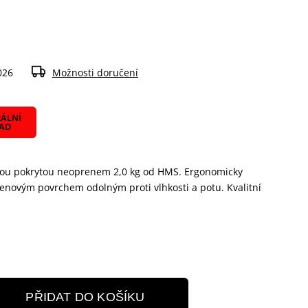
026
Možnosti doručení
ÁLNÍ
LAD
činkou pokrytou neoprenem 2,0 kg od HMS. Ergonomicky
novým povrchem odolným proti vlhkosti a potu. Kvalitní
PŘIDAT DO KOŠÍKU