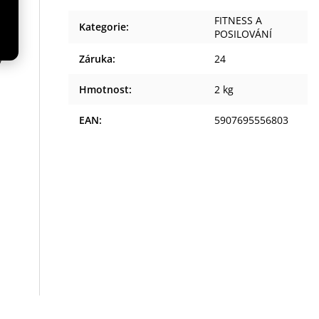
FITNESS A
Kategorie
:
POSILOVÁNÍ
Záruka
:
24
y
Hmotnost
:
2 kg
EAN
:
5907695556803