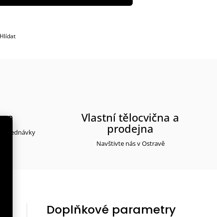
Hlídat
rma
Vlastní tělocvična a
prodejna
y objednávky
Navštivte nás v Ostravě
Doplňkové parametry