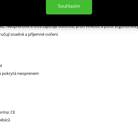
Souhlasím
HMS v několika velikostech a hmotnostních variantách jsou vyrobeny ze
álu. Neoprenová vrstva zajišťuje odolnost proti vlhkosti a potu. Ergonomick
učují snadné a příjemné cvičení.
el
na pokrytá neoprenem
norma: CE
měsíců