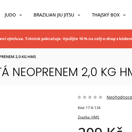
JUDO
BRAZILIAN JIU JITSU
THAJSKÝ BOX
ní výmluva. Trénink pokračuje. Využijte 10 % na celý e-shop s kóde
PRENEM 2,0 KG HMS
TÁ NEOPRENEM 2,0 KG H
Neohodnoc
Kód:
17-6-134
Značka:
HMS