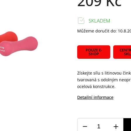
209 Kč
SKLADEM
Můžeme doručit do:
10.8.2
POUZE E-
CENTR
SHOP
SK
Získejte sílu s litinovou 
tvarovaná s odolným neopre
ocelová konstrukce.
Detailní informace