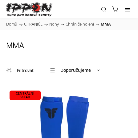
Domů
/
CHRÁNIČE
/
Nohy
/
Chrániče holení
/
MMA
MMA
Doporučujeme
Nejlevnější
Nejdražší
CENTRÁLNÍ
SKLAD
Nejprodávanější
Abecedně