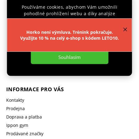
Používáme cookies, abychom Vám umožnili
pohodlné prohlížení webu a díky analýze
provozu webu neustále zlepšovali jeho funkce,
výkon a použitelnost.
Více informací
.
Horko není výmluva. Trénink pokračuje.
Využijte 10 % na celý e-shop s kódem LETO10.
Facebook
Instagram
Nastavení
objednavka
@
ipponshop.cz
Souhlasím
+ 420 603 543 377
INFORMACE PRO VÁS
Kontakty
Prodejna
Doprava a platba
Ippon gym
Prodávané značky