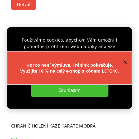
Detail
Používáme cookies, abychom Vám umožnili
pohodlné prohlížení webu a díky analýze
provozu webu neustále zlepšovali jeho funkce,
výkon a použitelnost.
Více informací
.
Horko není výmluva. Trénink pokračuje.
Využijte 10 % na celý e-shop s kódem LETO10.
Nastavení
Souhlasím
CHRÁNIČ HOLENÍ KAZE KARATE MODRÁ