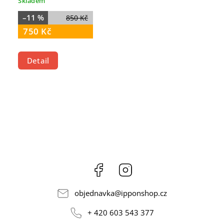
Skladem
–11 %
850 Kč
750 Kč
Detail
Facebook
Instagram
objednavka
@
ipponshop.cz
+ 420 603 543 377