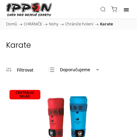
Domů
/
CHRÁNIČE
/
Nohy
/
Chrániče holení
/
Karate
Karate
Doporučujeme
Nejlevnější
Nejdražší
CENTRÁLNÍ
SKLAD
Nejprodávanější
Abecedně