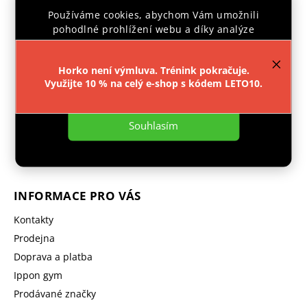
Používáme cookies, abychom Vám umožnili
pohodlné prohlížení webu a díky analýze
provozu webu neustále zlepšovali jeho funkce,
výkon a použitelnost.
Více informací
.
Horko není výmluva. Trénink pokračuje.
Facebook
Instagram
Využijte 10 % na celý e-shop s kódem LETO10.
Nastavení
objednavka
@
ipponshop.cz
Souhlasím
+ 420 603 543 377
INFORMACE PRO VÁS
Kontakty
Prodejna
Doprava a platba
Ippon gym
Prodávané značky