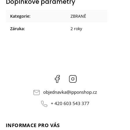
Doplňkové parametry
Kategorie
:
ZBRANĚ
Záruka
:
2 roky
Facebook
Instagram
objednavka
@
ipponshop.cz
+ 420 603 543 377
INFORMACE PRO VÁS