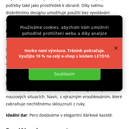
potřeby také jako prostředek k obraně. Díky svému
diskrétnímu designu umožňuje použití bez vyvolávání
nežádoucí pozornosti.
Používáme cookies, abychom Vám umožnili
Materiál
: Vyrobeno z odolného
duralu
, zajišťující dlouhou
pohodlné prohlížení webu a díky analýze
životnost.
provozu webu neustále zlepšovali jeho funkce,
výkon a použitelnost.
Více informací
.
Povrch pera zušlechtěn eloxováním
:
Eloxování dodává
Horko není výmluva. Trénink pokračuje.
Využijte 10 % na celý e-shop s kódem LETO10.
povrchu pera odolnost proti poškrábání a zvýrazňuje jeho
Nastavení
estetický vzhled.
Souhlasím
Design
: Pero má praktický klip na uzávěru, což umožňuje
jeho snadné připevnění k oblečení nebo tašce. Je vybaven
dostatečně pevným hrotem, který umožňuje rozbíjení skla v
nouzových situacích. Navíc, s
výrazným vroubkováním, které
zabraňuje nechtěnému sklouznutí z ruky.
Ideální dar
: Pero dodáváme v elegantní dárkové kazetě.