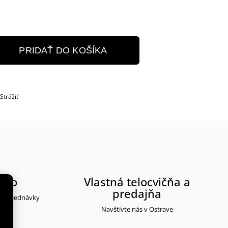
PRIDAŤ DO KOŠÍKA
Strážiť
rmo
Vlastná telocvičňa a
predajňa
ti objednávky
Navštívte nás v Ostrave