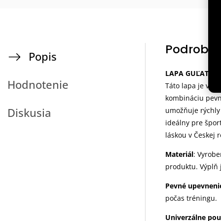
Podrobný
Popis
LAPA GUĽATÁ FI
Hodnotenie
Táto lapa je vyr
kombináciu pevn
Diskusia
umožňuje rýchly 
ideálny pre šport
láskou v Českej r
Materiál
: Vyrob
produktu. Výplň 
Pevné upevneni
počas tréningu.
Univerzálne pou