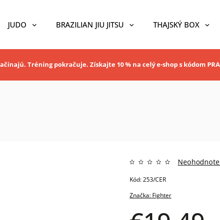
JUDO
BRAZILIAN JIU JITSU
THAJSKÝ BOX
ačínajú. Tréning pokračuje. Získajte 10 % na celý e-shop s kódom P
Neohodnote
Kód:
253/CER
Značka:
Fighter