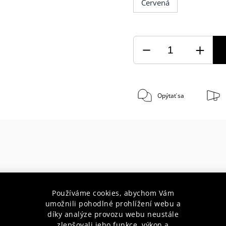
Červená
Opýtať sa
 rokov s Vami
Doprava zada
Používáme cookies, abychom Vám
radenstvo pre začiatočníkov aj
pri nákupe nad 75 € do hmotnos
umožnili pohodlné prohlížení webu a
profesionálov
10 kg
díky analýze provozu webu neustále
zlepšovali jeho funkce, výkon a