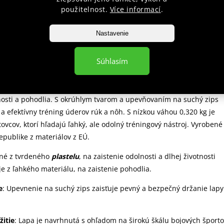
použitelnost.
Více informací
.
Nastavenie
 popis
Súhlasím
GHTER - červená varianta
obená z vysoko kvalitného tvrdeného plastelu, ponúka optimálnu
osti a pohodlia. S okrúhlym tvarom a upevňovaním na suchý zips
a efektívny tréning úderov rúk a nôh. S nízkou váhou 0,320 kg je
ovcov, ktorí hľadajú ľahký, ale odolný tréningový nástroj. Vyrobené
epublike z materiálov z EÚ.
ené z tvrdeného
plastelu
, na zaistenie odolnosti a dlhej životnosti
je z ľahkého materiálu, na zaistenie pohodlia.
e
: Upevnenie na suchý zips zaisťuje pevný a bezpečný držanie lapy
žitie
: Lapa je navrhnutá s ohľadom na širokú škálu bojových šport