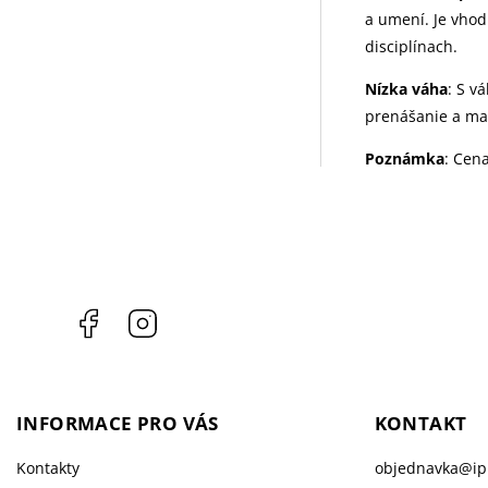
a umení. Je vhod
disciplínach.
Nízka váha
: S v
prenášanie a ma
Poznámka
: Cena
Facebook
Instagram
INFORMACE PRO VÁS
KONTAKT
Kontakty
objednavka
@
i