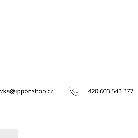
vka
@
ipponshop.cz
+ 420 603 543 377