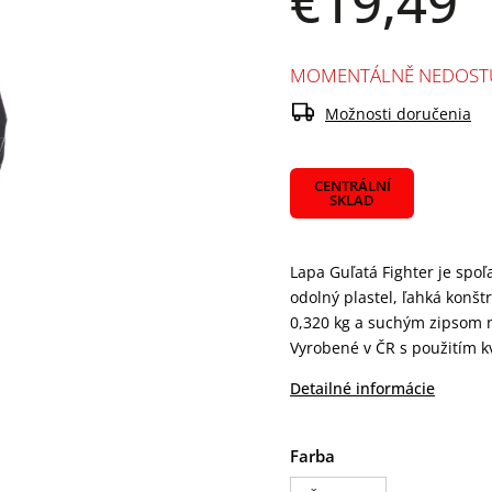
€19,49
MOMENTÁLNĚ NEDOST
Možnosti doručenia
CENTRÁLNÍ
SKLAD
Lapa Guľatá Fighter je spo
odolný plastel, ľahká konšt
0,320 kg a suchým zipsom n
Vyrobené v ČR s použitím kv
Detailné informácie
Farba