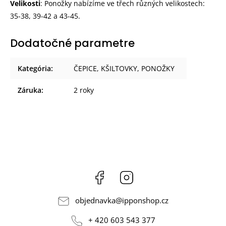
Velikosti
:
Ponožky nabízíme ve třech různých velikostech:
35-38, 39-42 a 43-45.
Dodatočné parametre
Kategória
:
ČEPICE, KŠILTOVKY, PONOŽKY
Záruka
:
2 roky
Facebook
Instagram
objednavka
@
ipponshop.cz
+ 420 603 543 377