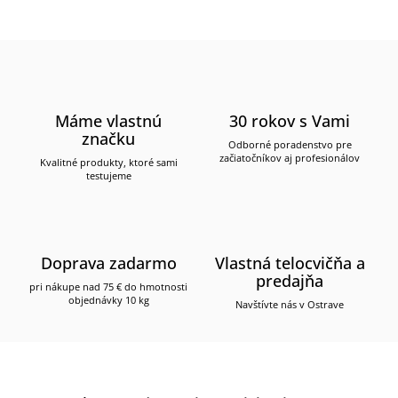
Máme vlastnú
30 rokov s Vami
značku
Odborné poradenstvo pre
začiatočníkov aj profesionálov
Kvalitné produkty, ktoré sami
testujeme
Doprava zadarmo
Vlastná telocvičňa a
predajňa
pri nákupe nad 75 € do hmotnosti
objednávky 10 kg
Navštívte nás v Ostrave