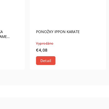
KA
PONOŽKY IPPON KARATE
AME
Vyprodáno
€4,08
Detail