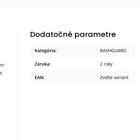
Dodatočné parametre
Kategória
:
RASHGUARD
Záruka
:
2 roky
en
a
EAN
:
Zvoľte variant