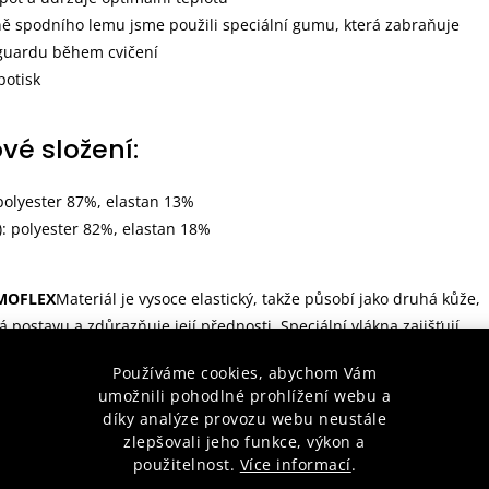
aně spodního lemu jsme použili speciální gumu, která zabraňuje
guardu během cvičení
potisk
vé složení:
polyester 87%, elastan 13%
: polyester 82%, elastan 18%
MOFLEX
Materiál je vysoce elastický, takže působí jako druhá kůže,
 postavu a zdůrazňuje její přednosti. Speciální vlákna zajišťují
í tělesné teploty i během intenzivního tréninku.
Používáme cookies, abychom Vám
umožnili pohodlné prohlížení webu a
TRAP
Silikonový elastický pásek, který zabraňuje sklouzávání obleče
díky analýze provozu webu neustále
Zajišťuje, že vaše tréninkové vybavení zůstane na svém místě za
zlepšovali jeho funkce, výkon a
použitelnost.
Více informací
.