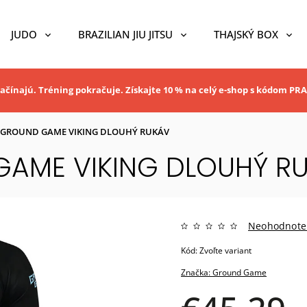
JUDO
BRAZILIAN JIU JITSU
THAJSKÝ BOX
ačínajú. Tréning pokračuje. Získajte 10 % na celý e-shop s kódom P
GROUND GAME VIKING DLOUHÝ RUKÁV
AME VIKING DLOUHÝ R
Neohodnote
Kód:
Zvoľte variant
Značka:
Ground Game