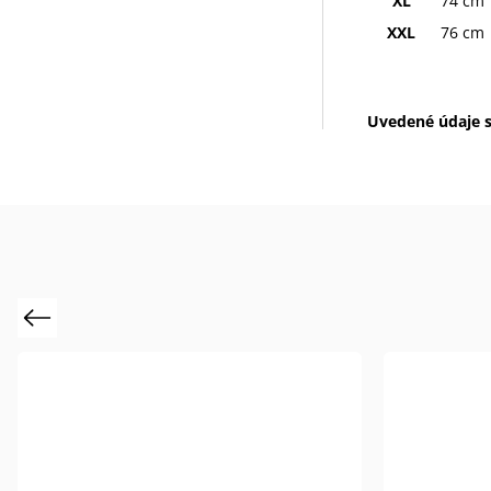
XL
74 cm
XXL
76 cm
Uvedené údaje s
Previous