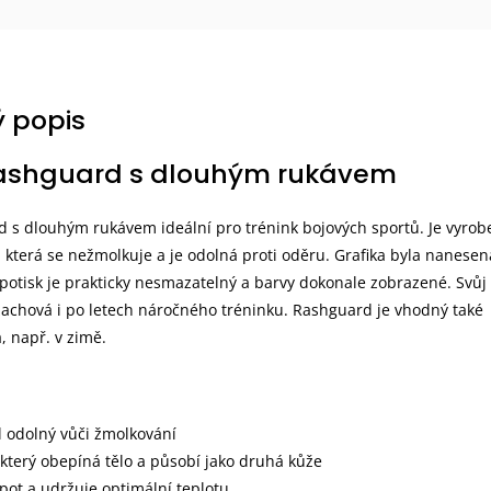
 popis
ashguard s dlouhým rukávem
 s dlouhým rukávem ideální pro trénink bojových sportů. Je vyrob
, která se nežmolkuje a je odolná proti oděru. Grafika byla nanesen
 potisk je prakticky nesmazatelný a barvy dokonale zobrazené. Svůj
 zachová i po letech náročného tréninku. Rashguard je vhodný také
, např. v zimě.
l odolný vůči žmolkování
, který obepíná tělo a působí jako druhá kůže
 pot a udržuje optimální teplotu