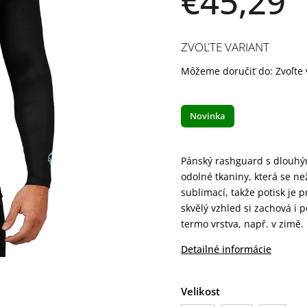
€45,29
ZVOĽTE VARIANT
Môžeme doručiť do:
Zvoľte 
Novinka
Pánský rashguard s dlouhým
odolné tkaniny, která se ne
sublimací, takže potisk je 
skvělý vzhled si zachová i 
termo vrstva, např. v zimě.
Detailné informácie
Velikost