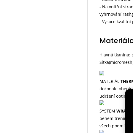
- Na vnitřní str
vyhrnování rash
- Vysoce kvalitní 
Materiálo
Hlavná tkanina: 
Síťka(micromesh)
MATERIÁL
THER
dokonale obepíná
udržení optimáln
SYSTÉM
WRAPS
během tréninku. 
všech podmínek.