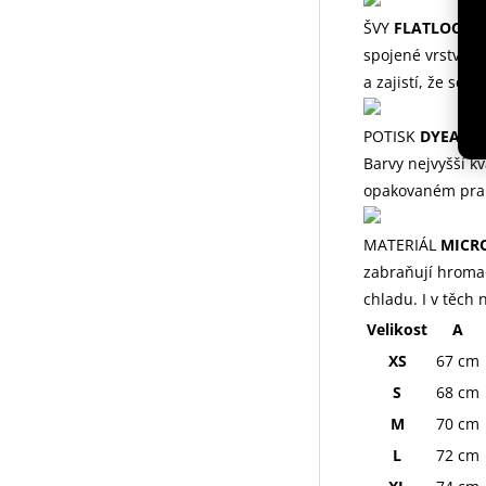
ŠVY
FLATLOCK
Pl
spojené vrstvy ma
a zajistí, že se
POTISK
DYEACTI
Barvy nejvyšší kv
opakovaném pran
MATERIÁL
MICR
zabraňují hromad
chladu. I v těch 
Velikost
A
XS
67 cm
S
68 cm
M
70 cm
L
72 cm