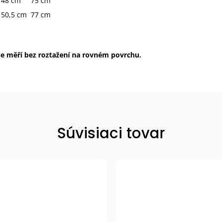
48 cm
75 cm
50,5 cm
77 cm
e měří bez roztažení na rovném povrchu.
Súvisiaci tovar