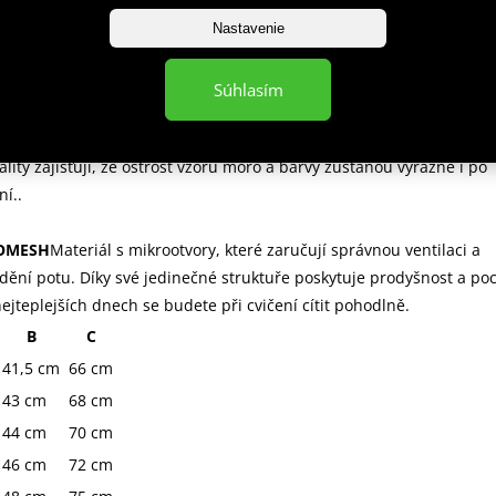
oché švy z elastických nití, které nedráždí pokožku a pevně drží
Nastavenie
teriálu u sebe. Díky technologii flatlock materiál vydrží velké napě
 vaše tréninkové oblečení během tréninku neroztrhne.
Súhlasím
VE
Sublimační potisk na rashguardu zaručuje jeho nesmazatelnost.
ality zajišťují, že ostrost vzoru moro a barvy zůstanou výrazné i po
í..
OMESH
Materiál s mikrootvory, které zaručují správnou ventilaci a
ění potu. Díky své jedinečné struktuře poskytuje prodyšnost a poc
nejteplejších dnech se budete při cvičení cítit pohodlně.
B
C
41,5 cm
66 cm
43 cm
68 cm
44 cm
70 cm
46 cm
72 cm