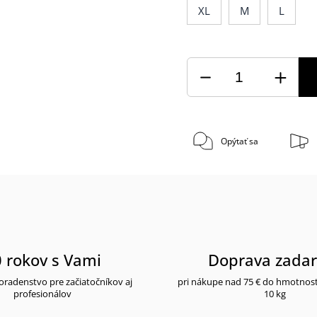
XL
M
L
Opýtať sa
 rokov s Vami
Doprava zada
radenstvo pre začiatočníkov aj
pri nákupe nad 75 € do hmotnos
profesionálov
10 kg