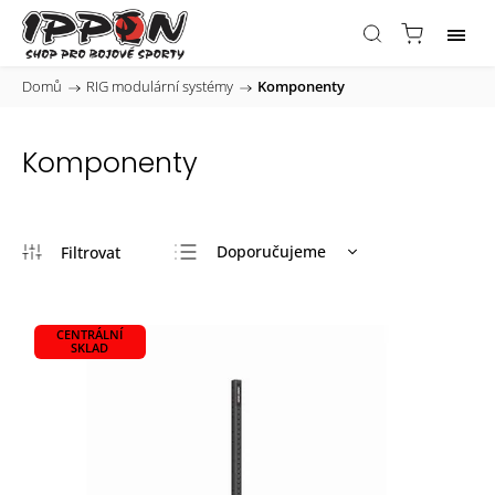
Domů
/
RIG modulární systémy
/
Komponenty
Komponenty
Doporučujeme
Nejlevnější
Nejdražší
CENTRÁLNÍ
SKLAD
Nejprodávanější
Abecedně