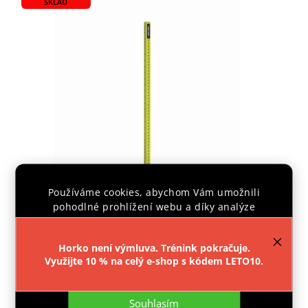
SKLAD
Používáme cookies, abychom Vám umožnili
Hlavní stojna MARBO SPORT MFT-R1.9 žlutá
pohodlné prohlížení webu a díky analýze
provozu webu neustále zlepšovali jeho funkce,
výkon a použitelnost.
Více informací
.
Vyprodáno
Horko není výmluva. Trénink pokračuje.
3 599 Kč
Využijte 10 % na celý e-shop s kódem LETO10.
Nastavení
Do košíku
Souhlasím