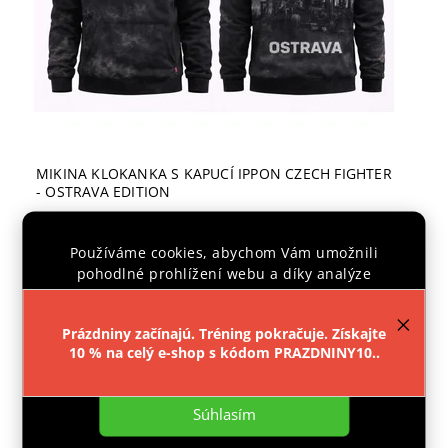
MIKINA KLOKANKA S KAPUCÍ IPPON CZECH FIGHTER
- OSTRAVA EDITION
Skladem
€65,68
Používáme cookies, abychom Vám umožnili
pohodlné prohlížení webu a díky analýze
provozu webu neustále zlepšovali jeho funkce,
Detail
výkon a použitelnost.
Více informací
.
Prázdniny začínajú. Tréning pokračuje. Získajte
10 % na celý e-shop s kódom PRAZDNINY10..
Nastavenie
Súhlasím