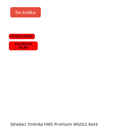
Do košíka
POUZE E-SHOP
CENTRÁLNÍ
SKLAD
Skládací žíněnka HMS Premium MGS02 šedá