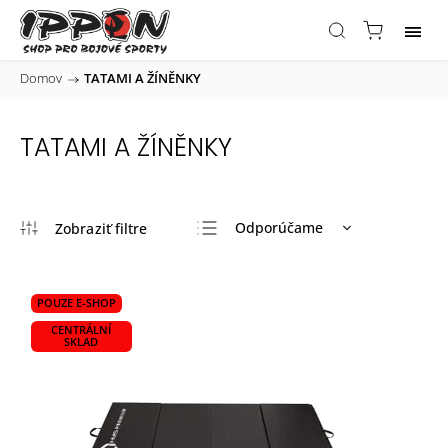
Domov
/
TATAMI A ŽÍNĚNKY
TATAMI A ŽÍNĚNKY
Odporúčame
Najlacnejšie
Najdrahšie
POUZE E-SHOP
Najpredávanejšie
CENTRÁLNÍ
SKLAD
Abecedne