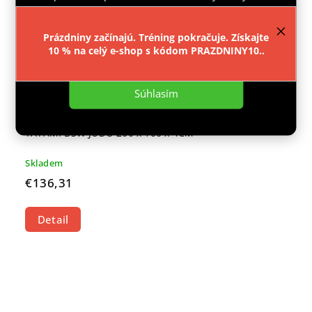
provozu webu neustále zlepšovali jeho funkce,
výkon a použitelnost.
Více informací
.
Prázdniny začínajú. Tréning pokračuje. Získajte
10 % na celý e-shop s kódom PRAZDNINY10..
Nastavenie
Súhlasím
TATAMI BSW JUDO 200 x 100 x 4CM
Skladem
€136,31
Detail