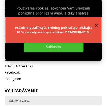
Predávané značky
Reklamace
Používáme cookies, abychom Vám umožnili
pohodlné prohlížení webu a díky analýze
GDPR
provozu webu neustále zlepšovali jeho funkce,
Obchodní podmínky
výkon a použitelnost.
Více informací
.
Hodnotenie obchodu
Prázdniny začínajú. Tréning pokračuje. Získajte
10 % na celý e-shop s kódom PRAZDNINY10..
B2B program
Nastavenie
Moja objednávka
Súhlasím
KONTAKT
objednavka
@
ipponshop.cz
+ 420 603 543 377
Facebook
Instagram
VYHĽADÁVANIE