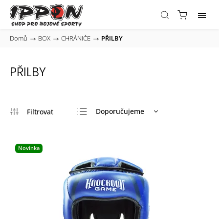
Domů
/
BOX
/
CHRÁNIČE
/
PŘILBY
PŘILBY
Doporučujeme
Nejlevnější
Nejdražší
Novinka
Nejprodávanější
Abecedně