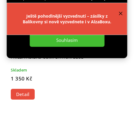
provozu webu neustále zlepšovali jeho funkce,
výkon a použitelnost.
Více informací
.
Ještě pohodlnější vyzvednutí – zásilky z
Balíkovny si nově vyzvednete i v AlzaBoxu.
Nastavení
Souhlasím
PŘILBA ADIDAS COMPETITION BLUE
Skladem
1 350 Kč
Detail