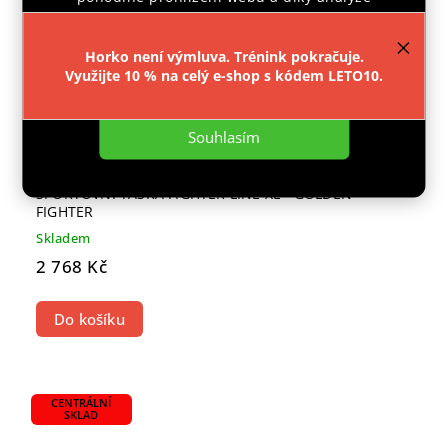
provozu webu neustále zlepšovali jeho funkce,
výkon a použitelnost.
Více informací
.
Horko není výmluva. Trénink pokračuje.
Využijte 10 % na celý e-shop s kódem LETO10.
Nastavení
Souhlasím
SPORTOVNÍ TAŠKA FIGHTER LINE XL - GOLDEN
FIGHTER
Skladem
2 768 Kč
Do košíku
CENTRÁLNÍ
SKLAD