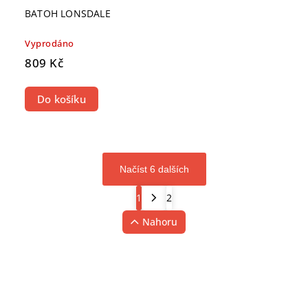
BATOH LONSDALE
Vyprodáno
809 Kč
Do košíku
Načíst 6 dalších
1
2
Nahoru