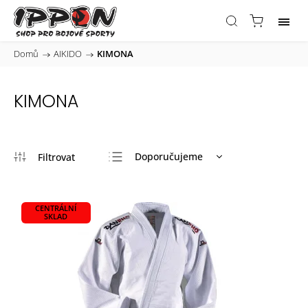
Domů
/
AIKIDO
/
KIMONA
KIMONA
Doporučujeme
Nejlevnější
Nejdražší
CENTRÁLNÍ
SKLAD
Nejprodávanější
Abecedně