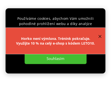
IPPON KIMONO JUDO II
Používáme cookies, abychom Vám umožnili
pohodlné prohlížení webu a díky analýze
Skladem
provozu webu neustále zlepšovali jeho funkce,
989 Kč
výkon a použitelnost.
Více informací
.
Horko není výmluva. Trénink pokračuje.
Využijte 10 % na celý e-shop s kódem LETO10.
Detail
Nastavení
Souhlasím
Akce