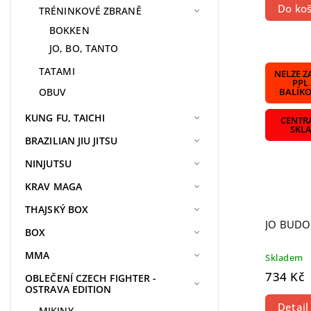
Do koš
TRÉNINKOVÉ ZBRANĚ
BOKKEN
JO, BO, TANTO
TATAMI
NELZE Z
PPL
OBUV
BALÍK
KUNG FU, TAICHI
CENTR
SKL
BRAZILIAN JIU JITSU
NINJUTSU
KRAV MAGA
THAJSKÝ BOX
JO BUD
BOX
MMA
Skladem
734 Kč
OBLEČENÍ CZECH FIGHTER -
OSTRAVA EDITION
Detail
MIKINY