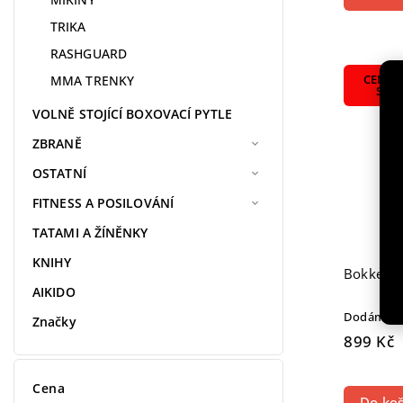
TRIKA
RASHGUARD
CENTR
MMA TRENKY
SKL
VOLNĚ STOJÍCÍ BOXOVACÍ PYTLE
ZBRANĚ
OSTATNÍ
FITNESS A POSILOVÁNÍ
TATAMI A ŽÍNĚNKY
KNIHY
Bokken S
AIKIDO
Dodáme do
Značky
899 Kč
Cena
Do koš