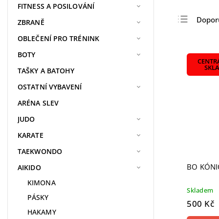
FITNESS A POSILOVÁNÍ
Dopor
ZBRANĚ
Nejlev
OBLEČENÍ PRO TRÉNINK
Nejdra
BOTY
CENTR
Nejpr
SKL
TAŠKY A BATOHY
Abece
OSTATNÍ VYBAVENÍ
ARÉNA SLEV
JUDO
KARATE
TAEKWONDO
BO KÓNI
AIKIDO
KIMONA
Skladem
PÁSKY
500 Kč
HAKAMY