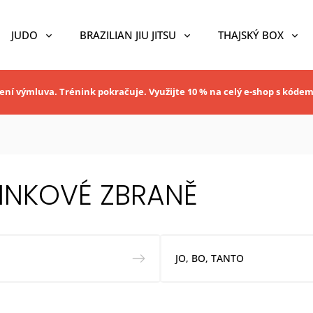
JUDO
BRAZILIAN JIU JITSU
THAJSKÝ BOX
ní výmluva. Trénink pokračuje. Využijte 10 % na celý e-shop s kóde
INKOVÉ ZBRANĚ
JO, BO, TANTO