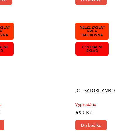
ASLAT
NELZE ZASLAT
 A
PPL A
OVNA
BALÍKOVNA
ÁLNÍ
CENTRÁLNÍ
AD
SKLAD
JO - SATORI JAMBO
o
Vyprodáno
č
699 Kč
Do košíku