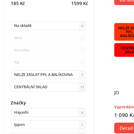
185
Kč
1599
Kč
Na skladě
6
NELZE Z
PPL
BALÍK
Akce
0
CENTR
Novinka
0
SKL
Tip
0
NELZE ZASLAT PPL A BALÍKOVNA
7
CENTRÁLNÍ SKLAD
11
JO
Značky
Vyprodán
Hayashi
3
1 090 K
Ippon
1
Detail