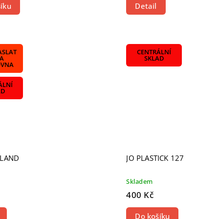
íku
Detail
ASLAT
CENTRÁLNÍ
 A
SKLAD
OVNA
ÁLNÍ
AD
OLAND
JO PLASTICK 127
Skladem
400 Kč
Do košíku