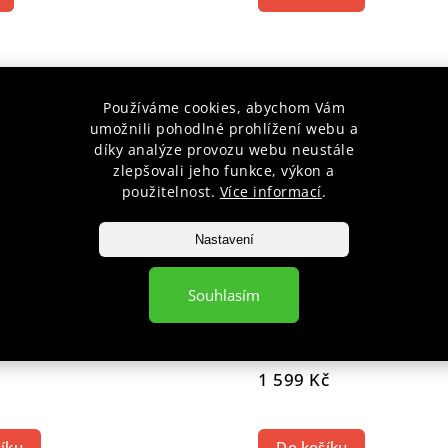
ÁLNÍ
NELZE ZASLAT
AD
PPL A
Používáme cookies, abychom Vám
BALÍKOVNA
umožnili pohodlné prohlížení webu a
díky analýze provozu webu neustále
CENTRÁLNÍ
SKLAD
zlepšovali jeho funkce, výkon a
použitelnost.
Více informací
.
Nastavení
Souhlasím
atori Daito 103cm
Bokken - Japan Daito
 14 dní
Vyprodáno
1 599 Kč
íku
Do košíku