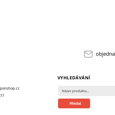
objedna
VYHLEDÁVÁNÍ
pponshop.cz
377
Hledat