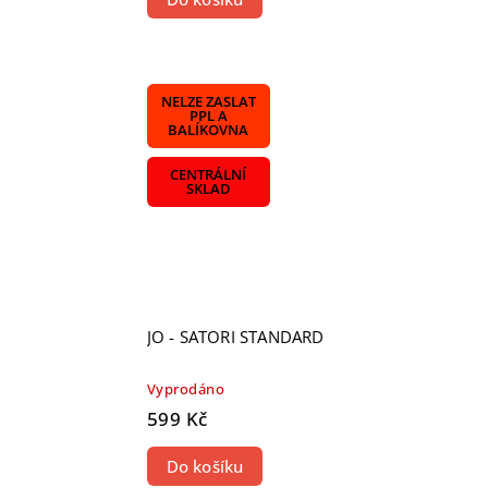
NELZE ZASLAT
PPL A
BALÍKOVNA
CENTRÁLNÍ
SKLAD
JO - SATORI STANDARD
Vyprodáno
599 Kč
Do košíku