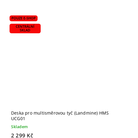
POUZE E-SHOP
CENTRÁLNÍ
SKLAD
Deska pro multisměrovou tyč (Landmine) HMS
UCG01
Skladem
2 299 Kč