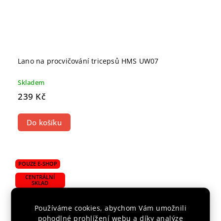
Lano na procvičování tricepsů HMS UW07
Skladem
239 Kč
Do košíku
POUZE E-SHOP
CENTRÁLNÍ
SKLAD
Používáme cookies, abychom Vám umožnili
pohodlné prohlížení webu a díky analýze