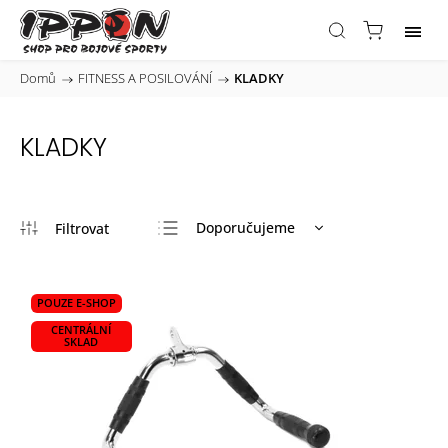
Domů
/
FITNESS A POSILOVÁNÍ
/
KLADKY
KLADKY
Doporučujeme
Nejlevnější
Nejdražší
POUZE E-SHOP
Nejprodávanější
CENTRÁLNÍ
SKLAD
Abecedně