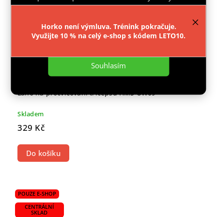
provozu webu neustále zlepšovali jeho funkce,
výkon a použitelnost.
Více informací
.
Horko není výmluva. Trénink pokračuje.
Využijte 10 % na celý e-shop s kódem LETO10.
Nastavení
Souhlasím
Lano na procvičování tricepsů HMS UW09
Skladem
329 Kč
Do košíku
POUZE E-SHOP
CENTRÁLNÍ
SKLAD