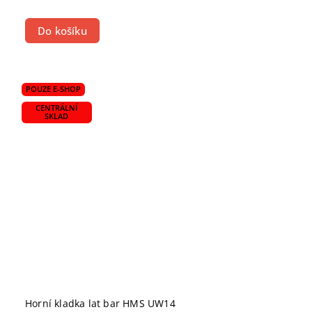
Do košíku
POUZE E-SHOP
CENTRÁLNÍ
SKLAD
Horní kladka lat bar HMS UW14