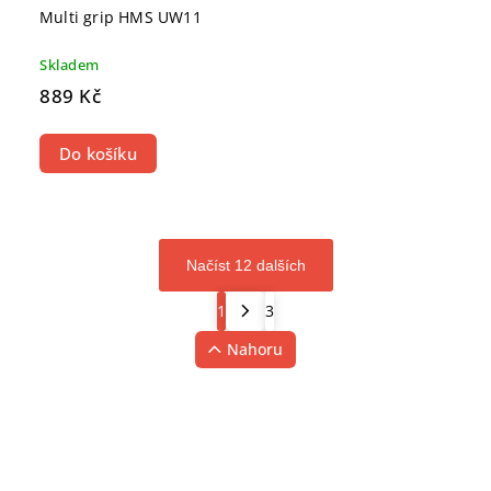
Multi grip HMS UW11
Skladem
889 Kč
Do košíku
Načíst 12 dalších
1
3
Nahoru