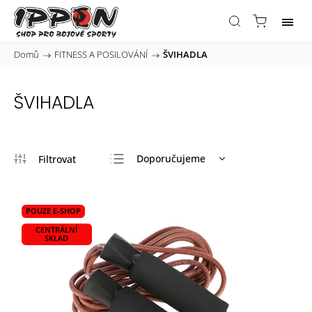
Domů
/
FITNESS A POSILOVÁNÍ
/
ŠVIHADLA
ŠVIHADLA
Doporučujeme
Nejlevnější
Nejdražší
POUZE E-SHOP
Nejprodávanější
CENTRÁLNÍ
SKLAD
Abecedně