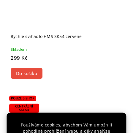
Rychlé švihadlo HMS SK54 červené
Skladem
299 Kč
Do košíku
POUZE E-SHOP
CENTRÁLNÍ
SKLAD
Používáme cookies, abychom Vám umožnili
pohodlné prohlížení webu a díky analýze