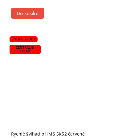
Do košíku
POUZE E-SHOP
CENTRÁLNÍ
SKLAD
Rychlé švihadlo HMS SK52 červené