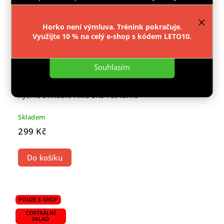
provozu webu neustále zlepšovali jeho funkce,
výkon a použitelnost.
Více informací
.
Horko není výmluva. Trénink pokračuje.
Využijte 10 % na celý e-shop s kódem LETO10.
Nastavení
Souhlasím
Rychlé švihadlo HMS SK54 stříbrné
Skladem
299 Kč
Do košíku
POUZE E-SHOP
CENTRÁLNÍ
SKLAD