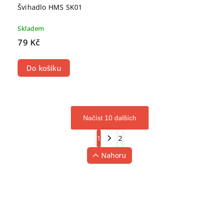
Švihadlo HMS SK01
Skladem
79 Kč
Do košíku
Načíst 10 dalších
1
2
Nahoru