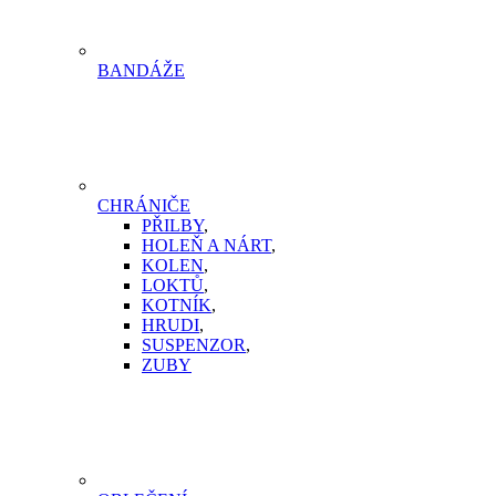
BANDÁŽE
CHRÁNIČE
PŘILBY
,
HOLEŇ A NÁRT
,
KOLEN
,
LOKTŮ
,
KOTNÍK
,
HRUDI
,
SUSPENZOR
,
ZUBY