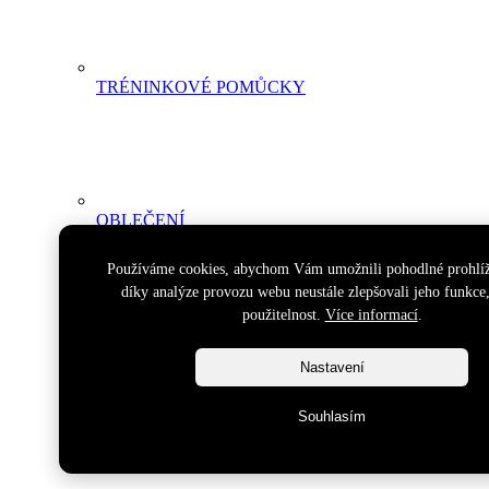
TRÉNINKOVÉ POMŮCKY
OBLEČENÍ
TRIKA
,
MIKINY
,
Používáme cookies, abychom Vám umožnili pohodlné prohlíž
PONOŽKY
,
díky analýze provozu webu neustále zlepšovali jeho funkce
KALHOTY
použitelnost.
Více informací
.
Nastavení
Souhlasím
SPORTOVNÍ TAŠKY