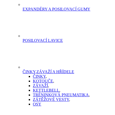
EXPANDÉRY A POSILOVACÍ GUMY
POSILOVACÍ LAVICE
ČINKY,ZÁVAŽÍ A HŘÍDELE
ČINKY
,
KOTOUČE
,
ZÁVAŽÍ
,
KETTLEBELL
,
TRÉNINKOVÁ PNEUMATIKA
,
ZÁTĚŽOVÉ VESTY
,
OSY