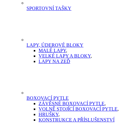
SPORTOVNÍ TAŠKY
LAPY, ÚDEROVÉ BLOKY
MALÉ LAPY
,
VELKÉ LAPY A BLOKY
,
LAPY NA ZEĎ
BOXOVACÍ PYTLE
ZÁVĚSNÉ BOXOVACÍ PYTLE
,
VOLNĚ STOJÍCÍ BOXOVACÍ PYTLE
,
HRUŠKY
,
KONSTRUKCE A PŘÍSLUŠENSTVÍ