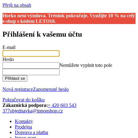
Přejít na obsah
Horko není výmluva. Trénink pokračuje. Využijte 10 % na celý
e-shop s kódem LETO10.
Přihlášení k vašemu účtu
E-mail
Heslo
Nemůžete vyplnit toto pole
Přihlásit se
Nová registrace
Zapomenuté heslo
Pokračovat do košíku
Zákaznická podpora:
+ 420 603 543
377
objednavka@ipponshop.cz
Kontakty
Prodejna
Doprava a platba
Ippon gym