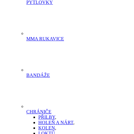
PYTLOVKY
MMA RUKAVICE
BANDÁŽE
CHRÁNIČE
PŘILBY
,
HOLEŇ A NÁRT
,
KOLEN
,
LOKTŮ
,