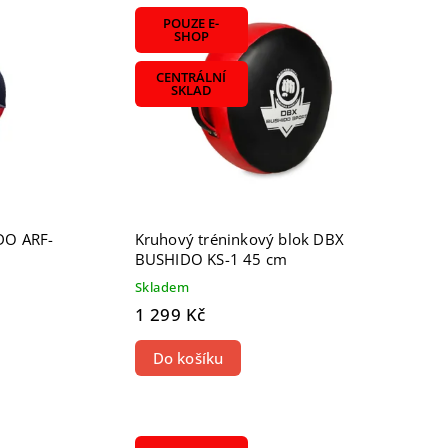
POUZE E-
SHOP
CENTRÁLNÍ
SKLAD
DO ARF-
Kruhový tréninkový blok DBX
BUSHIDO KS-1 45 cm
Skladem
1 299 Kč
Do košíku