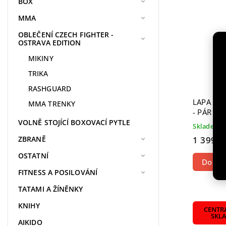
BOX
MMA
OBLEČENÍ CZECH FIGHTER -
OSTRAVA EDITION
MIKINY
TRIKA
RASHGUARD
LAPA AD
MMA TRENKY
- PÁR
VOLNĚ STOJÍCÍ BOXOVACÍ PYTLE
Skladem
1 399 K
ZBRANĚ
OSTATNÍ
Do koš
FITNESS A POSILOVÁNÍ
TATAMI A ŽÍNĚNKY
KNIHY
CENTR
SKL
AIKIDO