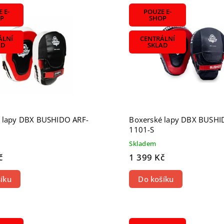
žší
 E-
POUZE E-
odávanější
P
SHOP
dně
ÁLNÍ
CENTRÁLNÍ
AD
SKLAD
 lapy DBX BUSHIDO ARF-
Boxerské lapy DBX BUSHI
1101-S
Skladem
č
1 399 Kč
íku
Do košíku