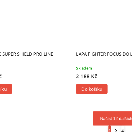
 SUPER SHIELD PRO LINE
LAPA FIGHTER FOCUS DO
Skladem
č
2 188 Kč
íku
Do košíku
Načíst 12 dalšíc
1
4