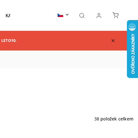
KARATE
TAEKWONDO
AIKIDO
KUNG F
m LETO10.
38
položek celkem