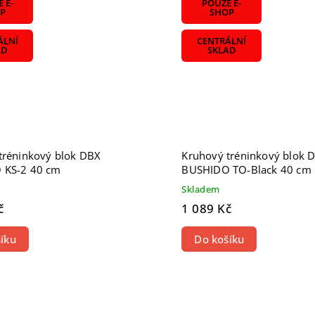
 E-
POUZE E-
P
SHOP
ÁLNÍ
CENTRÁLNÍ
AD
SKLAD
tréninkový blok DBX
Kruhový tréninkový blok 
 KS-2 40 cm
BUSHIDO TO-Black 40 cm
Skladem
č
1 089 Kč
íku
Do košíku