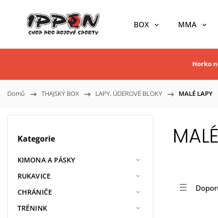
BOX
MMA
Horko ne
Domů
/
THAJSKÝ BOX
/
LAPY, ÚDEROVÉ BLOKY
/
MALÉ LAPY
MALÉ
Kategorie
KIMONA A PÁSKY
RUKAVICE
Dopor
CHRÁNIČE
Nejlev
TRÉNINK