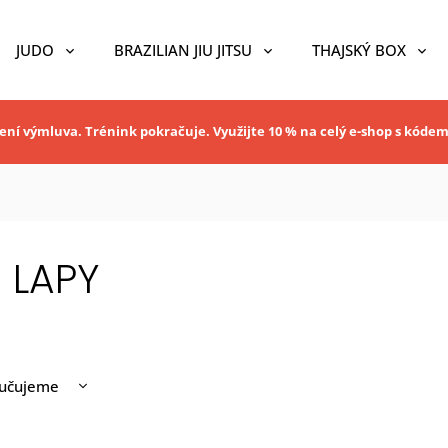
JUDO
BRAZILIAN JIU JITSU
THAJSKÝ BOX
ní výmluva. Trénink pokračuje. Využijte 10 % na celý e-shop s kóde
 LAPY
učujeme
nější