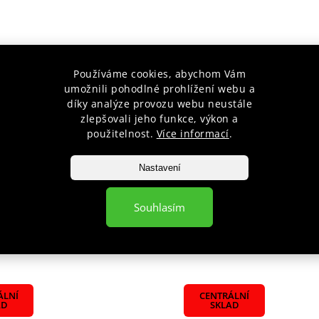
Používáme cookies, abychom Vám
umožnili pohodlné prohlížení webu a
díky analýze provozu webu neustále
zlepšovali jeho funkce, výkon a
použitelnost.
Více informací
.
IDAS SPEED COACH NEON
LAPA ADIDAS SPEED COACH
PÁR
Nastavení
Skladem
č
1 399 Kč
Souhlasím
íku
Do košíku
ÁLNÍ
CENTRÁLNÍ
AD
SKLAD