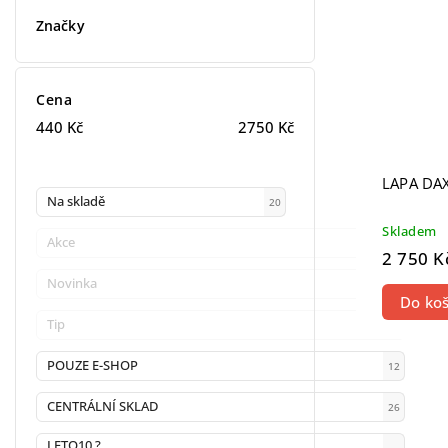
Značky
Cena
440
Kč
2750
Kč
LAPA DAX
Na skladě
20
Skladem
Akce
0
2 750 K
Novinka
0
Do koš
Tip
0
POUZE E-SHOP
12
CENTRÁLNÍ SKLAD
26
LETO10 ?