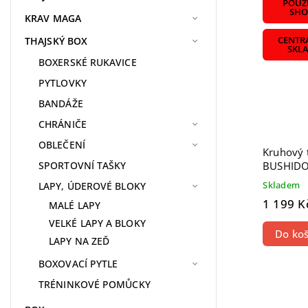
POUZE
SHO
KRAV MAGA
THAJSKÝ BOX
CENTR
SKL
BOXERSKÉ RUKAVICE
PYTLOVKY
BANDÁŽE
CHRÁNIČE
OBLEČENÍ
Kruhový 
BUSHIDO
SPORTOVNÍ TAŠKY
Skladem
LAPY, ÚDEROVÉ BLOKY
1 199 K
MALÉ LAPY
VELKÉ LAPY A BLOKY
Do koš
LAPY NA ZEĎ
BOXOVACÍ PYTLE
TRÉNINKOVÉ POMŮCKY