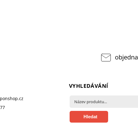
objedna
VYHLEDÁVÁNÍ
pponshop.cz
377
Hledat