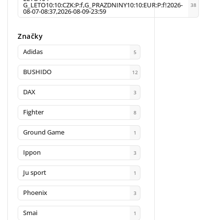
G_LETO10:10:CZK:P:f,G_PRAZDNINY10:10:EUR:P:f!2026-
38
08-07-08:37,2026-08-09-23:59
Značky
Adidas
5
BUSHIDO
12
DAX
3
Fighter
8
Ground Game
1
Ippon
3
Ju sport
1
Phoenix
3
Smai
1