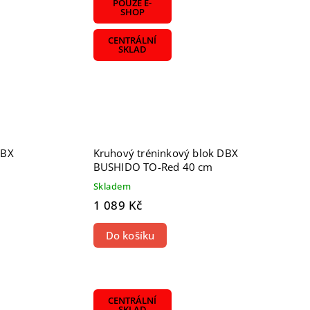
POUZE E-
SHOP
CENTRÁLNÍ
SKLAD
DBX
Kruhový tréninkový blok DBX
BUSHIDO TO-Red 40 cm
Skladem
1 089 Kč
Do košíku
CENTRÁLNÍ
SKLAD