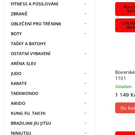
Nejdra
FITNESS A POSILOVÁNÍ
POUZE
Nejpr
SHO
ZBRANĚ
Abece
OBLEČENÍ PRO TRÉNINK
CENTR
SKL
BOTY
TAŠKY A BATOHY
OSTATNÍ VYBAVENÍ
ARÉNA SLEV
Boxerské
JUDO
1101
KARATE
Skladem
TAEKWONDO
1 149 K
AIKIDO
Do koš
KUNG FU, TAICHI
BRAZILIAN JIU JITSU
NINJUTSU