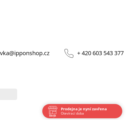
vka
@
ipponshop.cz
+ 420 603 543 377
Prodejna je nyní zavřena
Otevírací doba
Skrýt
Navštivte nás osobně