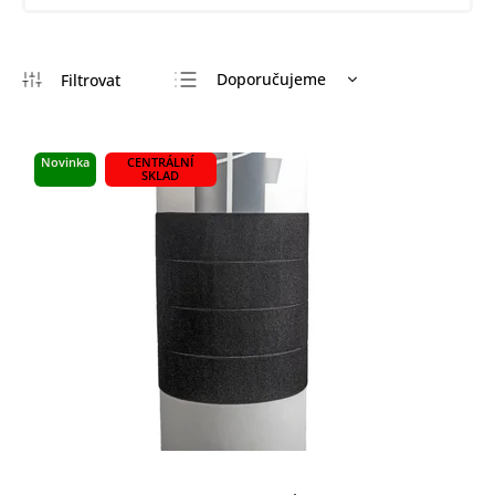
Doporučujeme
Nejlevnější
Nejdražší
Novinka
CENTRÁLNÍ
SKLAD
Nejprodávanější
Abecedně