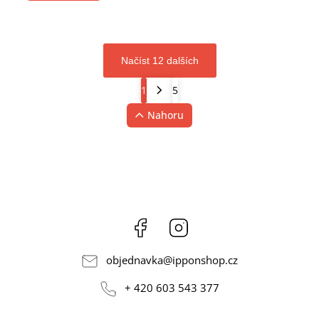
Načíst 12 dalších
1
5
Nahoru
Facebook
Instagram
objednavka
@
ipponshop.cz
+ 420 603 543 377