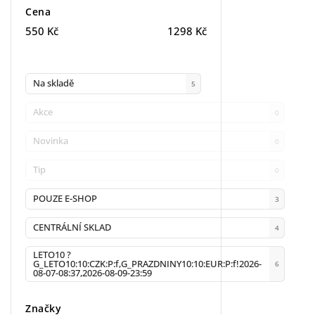
Cena
550
Kč
1298
Kč
Na skladě
5
Akce
0
Novinka
0
Tip
0
POUZE E-SHOP
3
CENTRÁLNÍ SKLAD
4
LETO10 ?
G_LETO10:10:CZK:P:f,G_PRAZDNINY10:10:EUR:P:f!2026-
6
08-07-08:37,2026-08-09-23:59
Značky