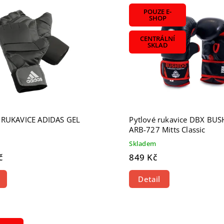
žší
POUZE E-
odávanější
SHOP
dně
CENTRÁLNÍ
SKLAD
 RUKAVICE ADIDAS GEL
Pytlové rukavice DBX BU
ARB-727 Mitts Classic
Skladem
č
849 Kč
Detail