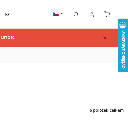
KARATE
TAEKWONDO
AIKIDO
KUNG F
m LETO10.
6
položek celkem