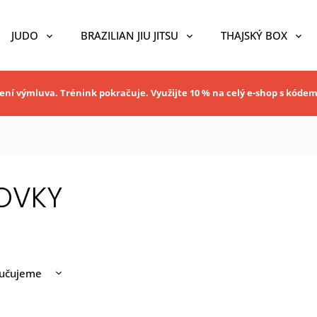
JUDO
BRAZILIAN JIU JITSU
THAJSKÝ BOX
ní výmluva. Trénink pokračuje. Využijte 10 % na celý e-shop s kóde
OVKY
učujeme
nější