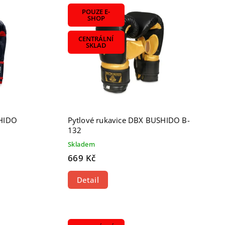
POUZE E-
SHOP
CENTRÁLNÍ
SKLAD
SHIDO
Pytlové rukavice DBX BUSHIDO B-
132
Skladem
669 Kč
Detail