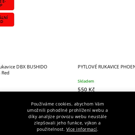
 E-
P
ÁLNÍ
AD
rukavice DBX BUSHIDO
PYTLOVÉ RUKAVICE PHOEN
s Red
Skladem
550 Kč
íku
Detail
Používáme cookies, abychom Vám
umožnili pohodlné prohlížení webu a
díky analýze provozu webu neustále
zlepšovali jeho funkce, výkon a
použitelnost.
Více informací
.