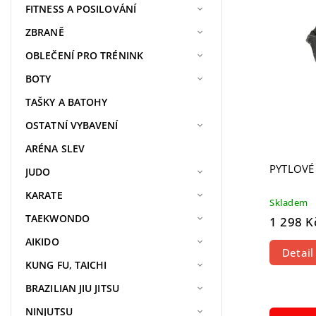
Nejdra
FITNESS A POSILOVÁNÍ
Nejpr
ZBRANĚ
Abece
OBLEČENÍ PRO TRÉNINK
BOTY
TAŠKY A BATOHY
OSTATNÍ VYBAVENÍ
ARÉNA SLEV
PYTLOVÉ
JUDO
KARATE
Skladem
TAEKWONDO
1 298 K
AIKIDO
Detail
KUNG FU, TAICHI
BRAZILIAN JIU JITSU
NINJUTSU