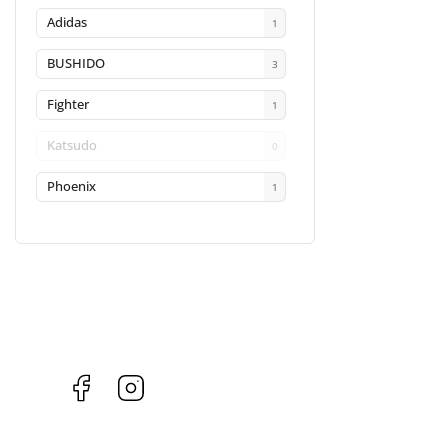
Adidas
1
BUSHIDO
3
Fighter
1
Katsudo
0
Phoenix
1
Facebook
Instagram