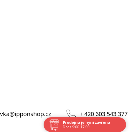
vka
@
ipponshop.cz
+ 420 603 543 377
Prodejna je nyní zavřena
Dnes 9:00-17:00
Skrýt