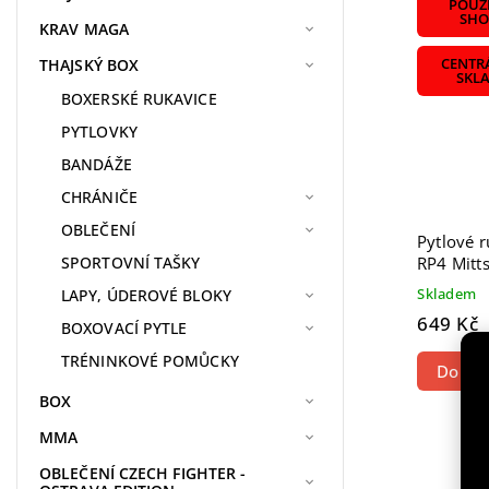
POUZE
SHO
KRAV MAGA
THAJSKÝ BOX
CENTR
SKL
BOXERSKÉ RUKAVICE
PYTLOVKY
BANDÁŽE
CHRÁNIČE
OBLEČENÍ
Pytlové 
RP4 Mitt
SPORTOVNÍ TAŠKY
Skladem
LAPY, ÚDEROVÉ BLOKY
649 Kč
BOXOVACÍ PYTLE
TRÉNINKOVÉ POMŮCKY
Do koš
BOX
MMA
OBLEČENÍ CZECH FIGHTER -