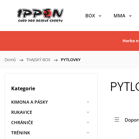
BOX
MMA
Horko ne
Domů
/
THAJSKÝ BOX
/
PYTLOVKY
PYTL
Kategorie
KIMONA A PÁSKY
RUKAVICE
Dopor
CHRÁNIČE
Nejlev
TRÉNINK