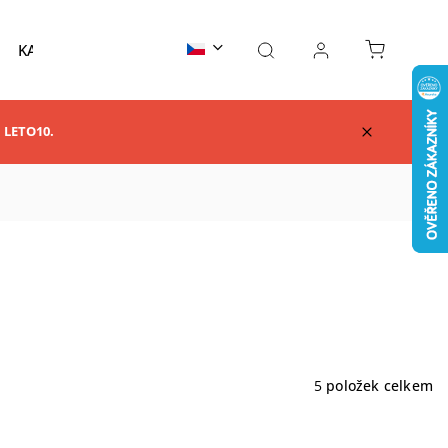
KARATE
TAEKWONDO
AIKIDO
KUNG F
m LETO10.
5
položek celkem