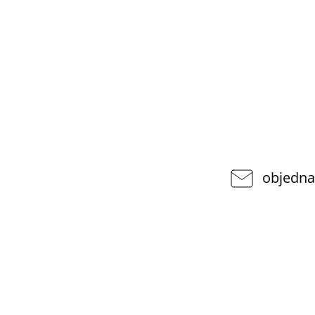
objedna
VYHLEDÁVÁNÍ
pponshop.cz
377
Hledat