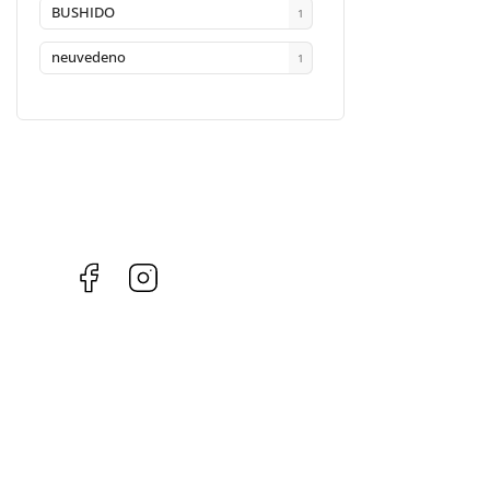
BUSHIDO
1
neuvedeno
1
Facebook
Instagram
INFORMACE PRO VÁS
KONTAKT
Kontakty
objednavka
@
i
Prodejna
+ 420 603 543 
Doprava a platba
Facebook