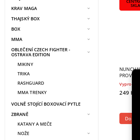
CENTR
SKL
KRAV MAGA
THAJSKÝ BOX
BOX
MMA
OBLEČENÍ CZECH FIGHTER -
OSTRAVA EDITION
MIKINY
NUNCHAK
TRIKA
PROVÁZ
RASHGUARD
Vyprodán
249 Kč
MMA TRENKY
VOLNĚ STOJÍCÍ BOXOVACÍ PYTLE
ZBRANĚ
Do koš
KATANY A MEČE
NOŽE