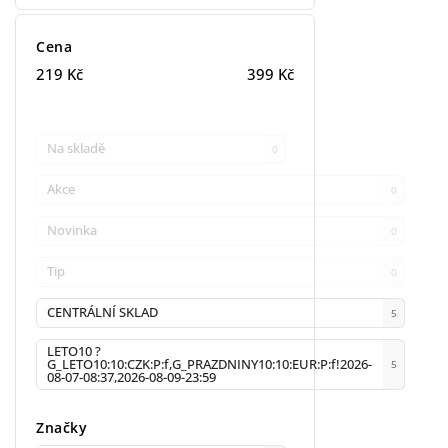
Cena
219
Kč
399
Kč
Na skladě
0
Akce
0
Novinka
0
Tip
0
CENTRÁLNÍ SKLAD
5
LETO10 ?
G_LETO10:10:CZK:P:f,G_PRAZDNINY10:10:EUR:P:f!2026-
5
08-07-08:37,2026-08-09-23:59
Značky