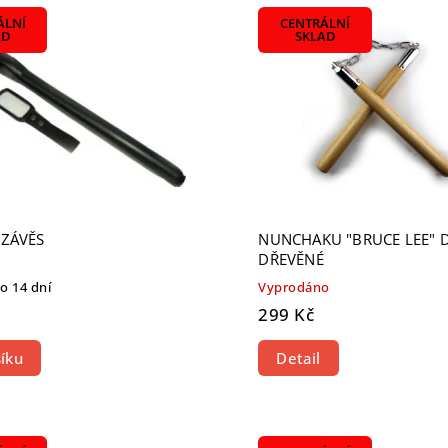
žší
ÁLNÍ
CENTRÁLNÍ
odávanější
AD
SKLAD
dně
 ZÁVĚS
NUNCHAKU "BRUCE LEE" 
DŘEVĚNÉ
 14 dní
Vyprodáno
299 Kč
íku
Detail