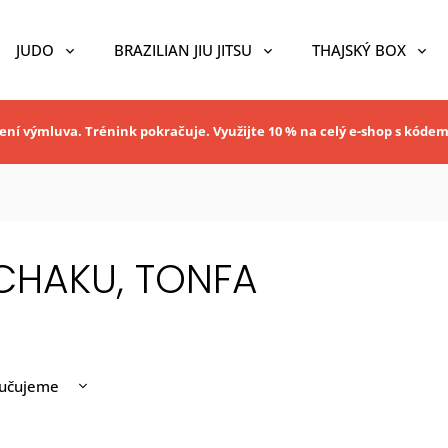
JUDO
BRAZILIAN JIU JITSU
THAJSKÝ BOX
ní výmluva. Trénink pokračuje. Využijte 10 % na celý e-shop s kóde
CHAKU, TONFA
učujeme
nější