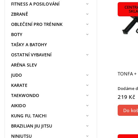
Nejdra
FITNESS A POSILOVÁNÍ
CENTR
Nejpr
SKL
ZBRANĚ
Abece
OBLEČENÍ PRO TRÉNINK
BOTY
TAŠKY A BATOHY
OSTATNÍ VYBAVENÍ
ARÉNA SLEV
TONFA +
JUDO
KARATE
Dodáme do
TAEKWONDO
219 Kč
AIKIDO
Do koš
KUNG FU, TAICHI
BRAZILIAN JIU JITSU
NINJUTSU