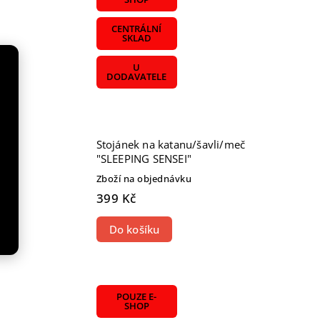
CENTRÁLNÍ
SKLAD
U
DODAVATELE
Stojánek na katanu/šavli/meč
"SLEEPING SENSEI"
Zboží na objednávku
399 Kč
Do košíku
POUZE E-
SHOP