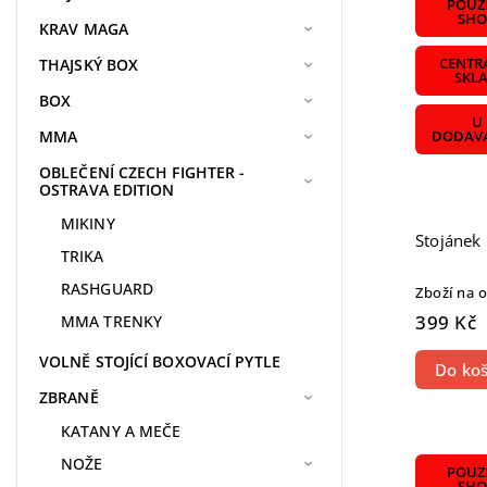
POUZE
SHO
KRAV MAGA
THAJSKÝ BOX
CENTR
SKL
BOX
U
MMA
DODAVA
OBLEČENÍ CZECH FIGHTER -
OSTRAVA EDITION
MIKINY
Stojánek
TRIKA
RASHGUARD
Zboží na 
399 Kč
MMA TRENKY
VOLNĚ STOJÍCÍ BOXOVACÍ PYTLE
Do koš
ZBRANĚ
KATANY A MEČE
NOŽE
POUZE
SHO