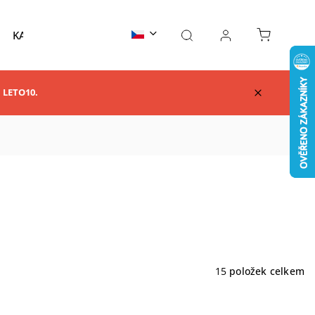
KARATE
TAEKWONDO
AIKIDO
KUNG F
m LETO10.
15
položek celkem