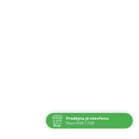
Prodejna je otevřena
Dnes 9:00-17:00
Skrýt
Navštivte nás osobně