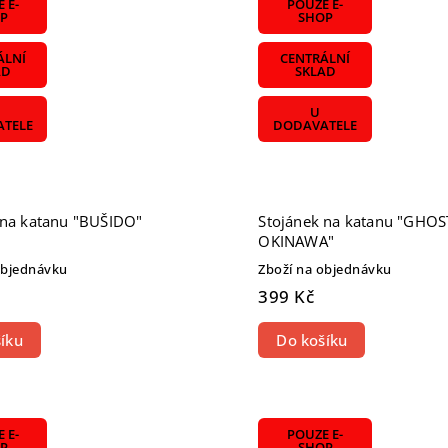
 E-
POUZE E-
P
SHOP
ÁLNÍ
CENTRÁLNÍ
AD
SKLAD
U
TELE
DODAVATELE
 na katanu "BUŠIDO"
Stojánek na katanu "GHOS
OKINAWA"
objednávku
Zboží na objednávku
399 Kč
íku
Do košíku
 E-
POUZE E-
P
SHOP