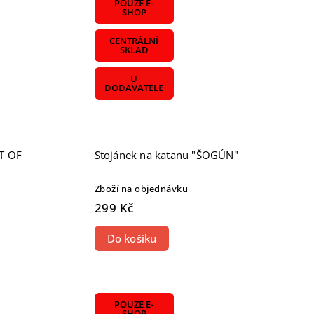
POUZE E-
SHOP
CENTRÁLNÍ
SKLAD
U
DODAVATELE
T OF
Stojánek na katanu "ŠOGÚN"
Zboží na objednávku
299 Kč
Do košíku
POUZE E-
SHOP