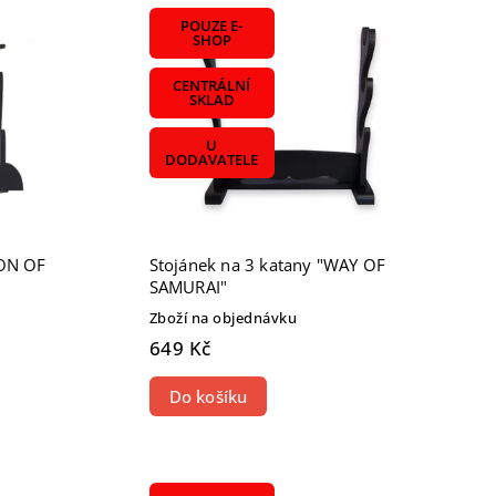
POUZE E-
SHOP
CENTRÁLNÍ
SKLAD
U
DODAVATELE
ION OF
Stojánek na 3 katany "WAY OF
SAMURAI"
Zboží na objednávku
649 Kč
Do košíku