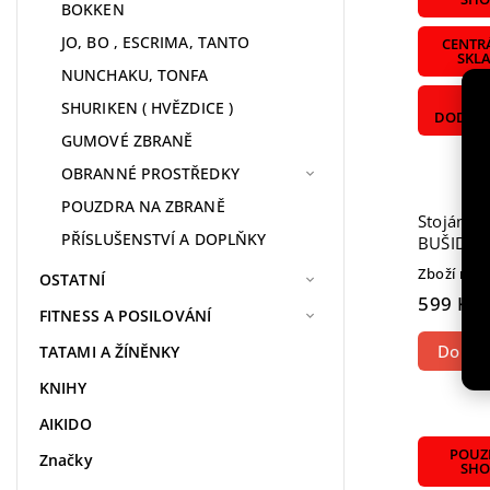
BOKKEN
JO, BO , ESCRIMA, TANTO
CENTR
SKL
NUNCHAKU, TONFA
U
SHURIKEN ( HVĚZDICE )
DODAVA
GUMOVÉ ZBRANĚ
OBRANNÉ PROSTŘEDKY
POUZDRA NA ZBRANĚ
Stojánek
PŘÍSLUŠENSTVÍ A DOPLŇKY
BUŠIDO" 
Zboží na 
OSTATNÍ
599 Kč
FITNESS A POSILOVÁNÍ
Do koš
TATAMI A ŽÍNĚNKY
KNIHY
AIKIDO
POUZE
Značky
SHO