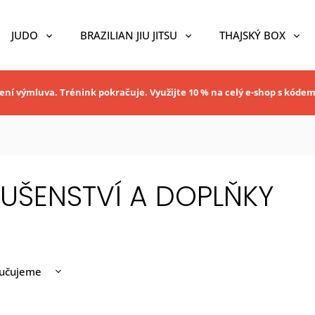
JUDO
BRAZILIAN JIU JITSU
THAJSKÝ BOX
ní výmluva. Trénink pokračuje. Využijte 10 % na celý e-shop s kóde
LUŠENSTVÍ A DOPLŇKY
učujeme
nější