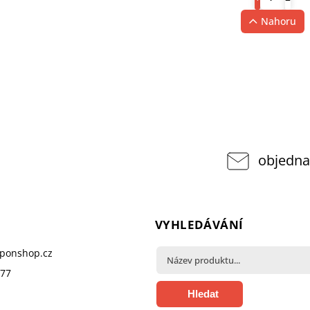
Nahoru
objedna
VYHLEDÁVÁNÍ
pponshop.cz
377
Hledat