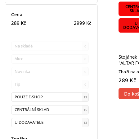
CENTR
SKL
Cena
289
Kč
2999
Kč
U
DODAVA
Na skladě
0
Stojánek
Akce
0
"ALTAR 
Novinka
Zboží na 
0
289 Kč
Tip
0
Do koš
POUZE E-SHOP
13
CENTRÁLNÍ SKLAD
15
U DODAVATELE
13
Značky