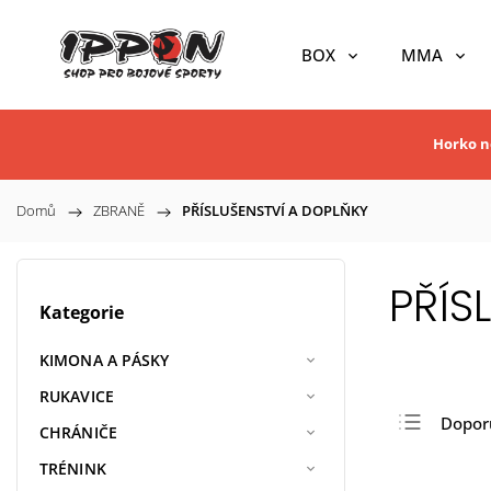
BOX
MMA
Horko ne
Domů
/
ZBRANĚ
/
PŘÍSLUŠENSTVÍ A DOPLŇKY
PŘÍS
Kategorie
KIMONA A PÁSKY
RUKAVICE
Dopor
CHRÁNIČE
Nejlev
TRÉNINK