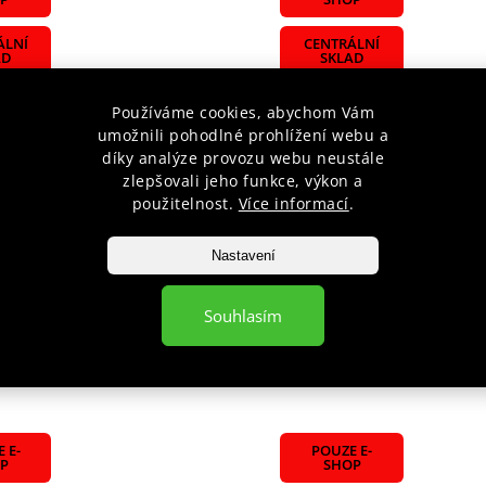
ÁLNÍ
CENTRÁLNÍ
AD
SKLAD
U
Používáme cookies, abychom Vám
TELE
DODAVATELE
umožnili pohodlné prohlížení webu a
díky analýze provozu webu neustále
zlepšovali jeho funkce, výkon a
použitelnost.
Více informací
.
 na katanu/meč "HIGH
Stojánek na katanu/šavli
vertikální
"KATANA/SABER"
Nastavení
objednávku
Zboží na objednávku
399 Kč
Souhlasím
íku
Do košíku
 E-
POUZE E-
P
SHOP