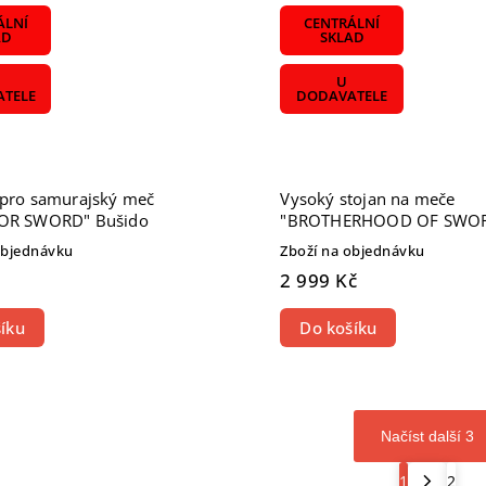
ÁLNÍ
CENTRÁLNÍ
AD
SKLAD
U
TELE
DODAVATELE
 pro samurajský meč
Vysoký stojan na meče
FOR SWORD" Bušido
"BROTHERHOOD OF SWOR
pro 16 mečů!
objednávku
Zboží na objednávku
2 999 Kč
íku
Do košíku
Načíst další 3
1
2