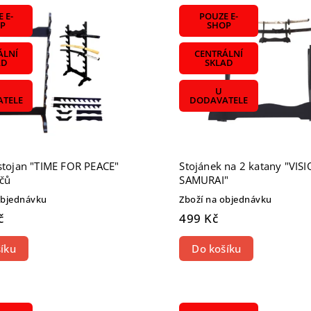
žší
 E-
POUZE E-
odávanější
P
SHOP
dně
ÁLNÍ
CENTRÁLNÍ
AD
SKLAD
U
TELE
DODAVATELE
 stojan "TIME FOR PEACE"
Stojánek na 2 katany "VIS
čů
SAMURAI"
objednávku
Zboží na objednávku
č
499 Kč
íku
Do košíku