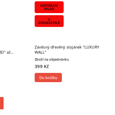
CENTRÁLNÍ
SKLAD
U
DODAVATELE
Závěsný dřevěný stojánek "LUXURY
D" až
WALL"
Zboží na objednávku
399 Kč
Do košíku