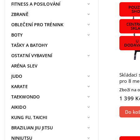
Nejdra
FITNESS A POSILOVÁNÍ
POUZE
Nejpr
SHO
ZBRANĚ
Abece
OBLEČENÍ PRO TRÉNINK
CENTR
SKL
BOTY
U
TAŠKY A BATOHY
DODAVA
OSTATNÍ VYBAVENÍ
ARÉNA SLEV
Skládací
JUDO
pro 8 me
KARATE
Zboží na 
TAEKWONDO
1 399 K
AIKIDO
Do koš
KUNG FU, TAICHI
BRAZILIAN JIU JITSU
NINJUTSU