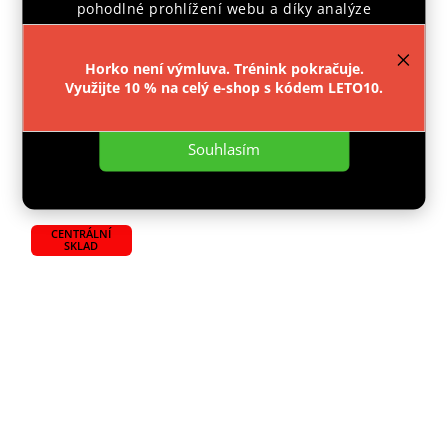
pohodlné prohlížení webu a díky analýze
provozu webu neustále zlepšovali jeho funkce,
Dodáme do 4 - 7 dní
výkon a použitelnost.
Více informací
.
–30 %
499 Kč
Horko není výmluva. Trénink pokračuje.
Využijte 10 % na celý e-shop s kódem LETO10.
349 Kč
Nastavení
Souhlasím
Do košíku
CENTRÁLNÍ
SKLAD