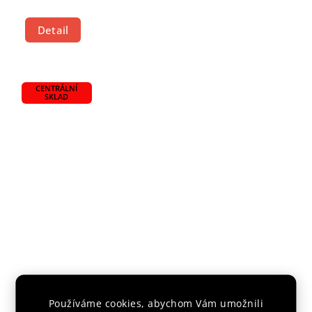
Detail
CENTRÁLNÍ
SKLAD
SADA VRHACÍCH HVĚZDIC "X-X-X" - 3 KS
Používáme cookies, abychom Vám umožnili