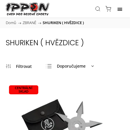
Domů
/
ZBRANĚ
/
SHURIKEN ( HVĚZDICE )
SHURIKEN ( HVĚZDICE )
Doporučujeme
Nejlevnější
Nejdražší
CENTRÁLNÍ
SKLAD
Nejprodávanější
Abecedně