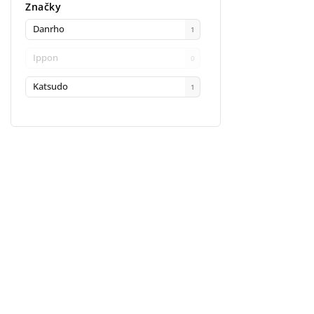
Značky
Danrho
1
Ippon
0
Katsudo
1
Facebook
Instagram
INFORMACE PRO VÁS
KONTAKT
Kontakty
objednavka
@
i
Prodejna
+ 420 603 543 
Doprava a platba
Facebook
Ippon gym
Instagram