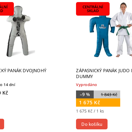
žší
ÁLNÍ
CENTRÁLNÍ
odávanější
AD
SKLAD
dně
CKÝ PANÁK DVOJNOHÝ
ZÁPASNICKÝ PANÁK JUDO
DUMMY
 14 dní
Vyprodáno
 Kč
–9 %
1 843 Kč
1 675 Kč
1 675 Kč / 1 ks
Do košíku