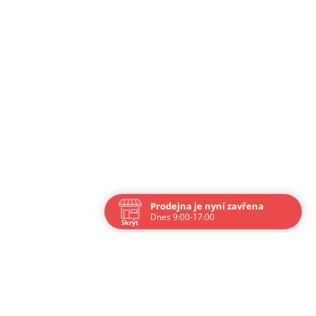
vka
@
ipponshop.cz
+ 420 603 543 377
Prodejna je nyní zavřena
Dnes 9:00-17:00
Skrýt
Navštivte nás osobně
Čas
Po
9:00 - 17:00
Út
9:00 - 17:00
St
9:00 - 17:00