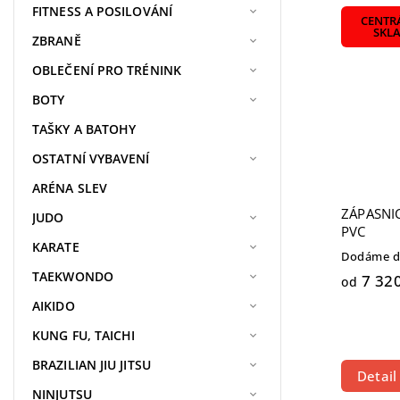
Nejdra
FITNESS A POSILOVÁNÍ
CENTR
Nejpr
SKL
ZBRANĚ
Abece
OBLEČENÍ PRO TRÉNINK
BOTY
TAŠKY A BATOHY
OSTATNÍ VYBAVENÍ
ARÉNA SLEV
ZÁPASNI
JUDO
PVC
KARATE
Dodáme do
TAEKWONDO
7 320
od
AIKIDO
KUNG FU, TAICHI
BRAZILIAN JIU JITSU
Detail
NINJUTSU