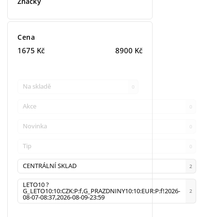
Značky
Cena
1675
Kč
8900
Kč
Na skladě
0
Akce
0
Novinka
0
Tip
0
CENTRÁLNÍ SKLAD
2
LETO10 ?
G_LETO10:10:CZK:P:f,G_PRAZDNINY10:10:EUR:P:f!2026-
2
08-07-08:37,2026-08-09-23:59