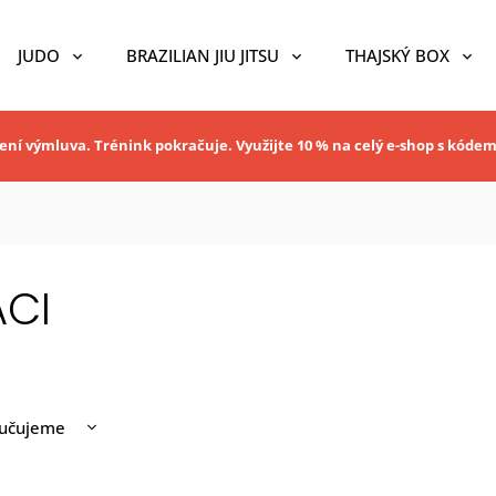
JUDO
BRAZILIAN JIU JITSU
THAJSKÝ BOX
ní výmluva. Trénink pokračuje. Využijte 10 % na celý e-shop s kóde
CI
učujeme
nější