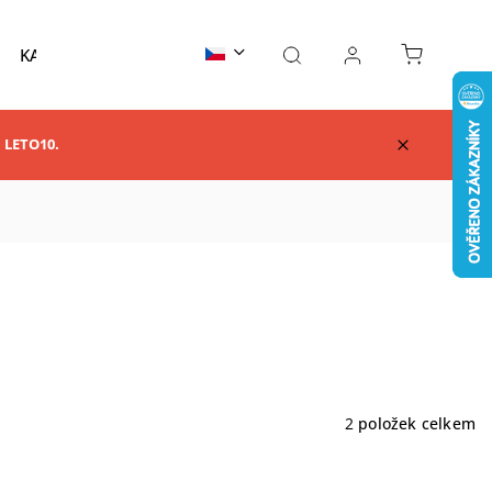
KARATE
TAEKWONDO
AIKIDO
KUNG F
m LETO10.
2
položek celkem