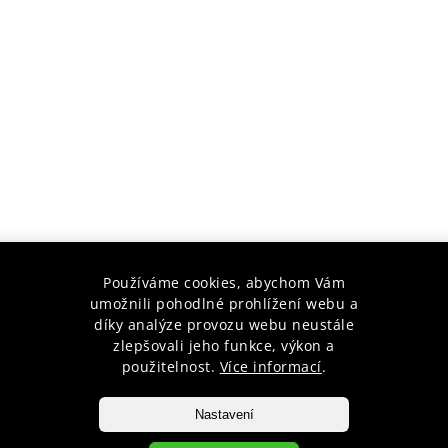
Používáme cookies, abychom Vám
umožnili pohodlné prohlížení webu a
díky analýze provozu webu neustále
zlepšovali jeho funkce, výkon a
použitelnost.
Více informací
.
Nastavení