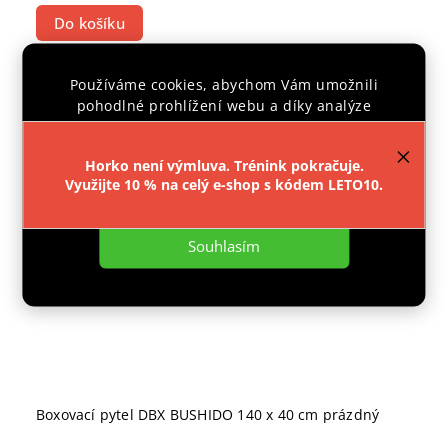
Do košíku
Používáme cookies, abychom Vám umožnili
pohodlné prohlížení webu a díky analýze
POUZE E-SHOP
provozu webu neustále zlepšovali jeho funkce,
CENTRÁLNÍ
výkon a použitelnost.
Více informací
.
SKLAD
Horko není výmluva. Trénink pokračuje.
Využijte 10 % na celý e-shop s kódem LETO10.
Nastavení
Souhlasím
Boxovací pytel DBX BUSHIDO 140 x 40 cm prázdný