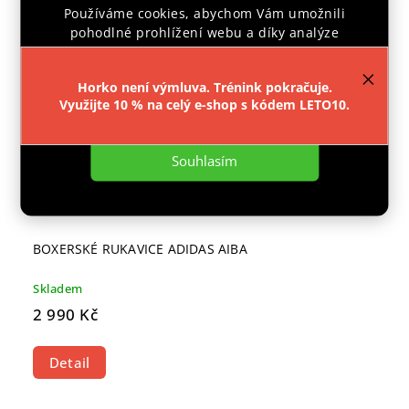
Používáme cookies, abychom Vám umožnili
pohodlné prohlížení webu a díky analýze
provozu webu neustále zlepšovali jeho funkce,
výkon a použitelnost.
Více informací
.
Horko není výmluva. Trénink pokračuje.
Využijte 10 % na celý e-shop s kódem LETO10.
Nastavení
Souhlasím
BOXERSKÉ RUKAVICE ADIDAS AIBA
Skladem
2 990 Kč
Detail