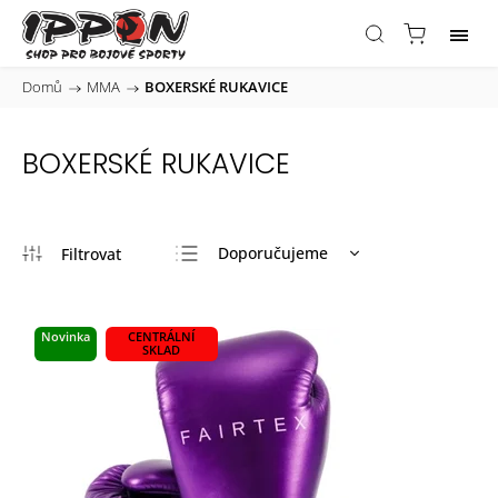
Domů
/
MMA
/
BOXERSKÉ RUKAVICE
BOXERSKÉ RUKAVICE
Doporučujeme
Nejlevnější
Nejdražší
Novinka
CENTRÁLNÍ
SKLAD
Nejprodávanější
Abecedně