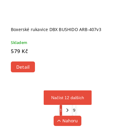
Boxerské rukavice DBX BUSHIDO ARB-407v3
Skladem
579 Kč
Detail
Načíst 12 dalších
1
9
Nahoru