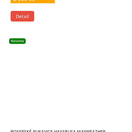
Detail
Novinka
BOXERSKÉ RUKAVICE HAYABUSA MAYWEATHER