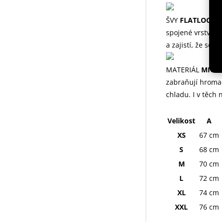
ŠVY
FLATLOCK
Pl
spojené vrstvy ma
a zajistí, že se
MATERIÁL
MICR
zabraňují hromad
chladu. I v těch 
Velikost
A
XS
67 cm
S
68 cm
M
70 cm
L
72 cm
XL
74 cm
XXL
76 cm