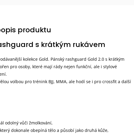
popis produktu
ashguard s krátkým rukávem
odávanější kolekce Gold. Pánský rashguard Gold 2.0 s krátkým
řen pro osoby, které mají rády nejen funkční, ale i stylové
ení.
lou volbou pro trénink BJJ, MMA, ale hodí se i pro crossfit a další
iál odolný vůči žmolkování,
, který dokonale obepíná tělo a působí jako druhá kůže,