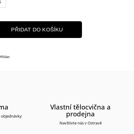
S
PŘIDAT DO KOŠÍKU
Hlídat
rma
Vlastní tělocvična a
prodejna
y objednávky
Navštivte nás v Ostravě