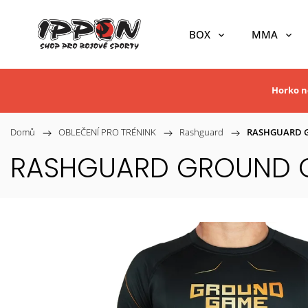
BOX
MMA
Horko ne
Domů
/
OBLEČENÍ PRO TRÉNINK
/
Rashguard
/
RASHGUARD G
RASHGUARD GROUND G