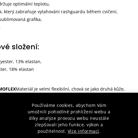
držuje optimální teplotu,
ek, který zabraňuje vytahování rashguardu během cvičení,
 sublimovaná grafika,
.
vé složení:
yester, 13% elastan,
ster, 18% elastan
MOFLEX
Materiál je velmi flexibilní, chová se jako druhá kůže,
působuje postavě a zdůrazňuje její silné stránky. Speciální vlákna
í tělesnou teplotu.
Používáme cookies, abychom Vám
umožnili pohodlné prohlížení webu a
díky analýze provozu webu neustále
TRAP
Silikonový elastický pásek, který zabraňuje sklouzávání obleče
zlepšovali jeho funkce, výkon a
Zajišťuje, že vaše tréninkové vybavení zůstane na svém místě za
použitelnost.
Více informací
.