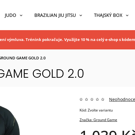
JUDO
BRAZILIAN JIU JITSU
THAJSKÝ BOX
ní výmluva. Trénink pokračuje. Využijte 10 % na celý e-shop s kóde
ROUND GAME GOLD 2.0
AME GOLD 2.0
Neohodnoc
Kód:
Zvolte variantu
Značka:
Ground Game