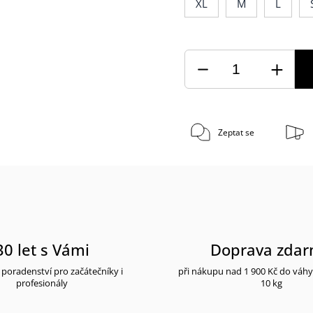
XL
M
L
Zeptat se
30 let s Vámi
Doprava zda
poradenství pro začátečníky i
při nákupu nad 1 900 Kč do váh
profesionály
10 kg