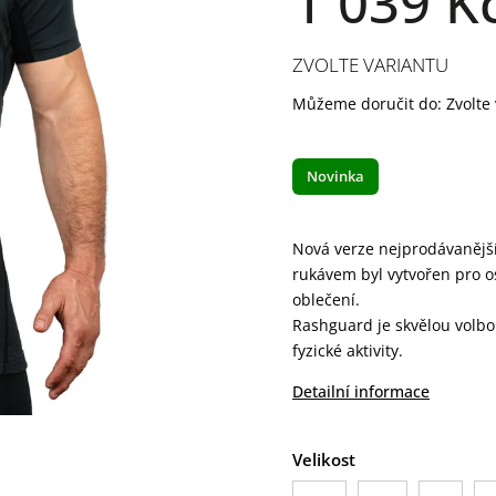
1 039 K
ZVOLTE VARIANTU
Můžeme doručit do:
Zvolte
Novinka
Nová verze nejprodávanější
rukávem byl vytvořen pro os
oblečení.
Rashguard je skvělou volbou 
fyzické aktivity.
Detailní informace
Velikost