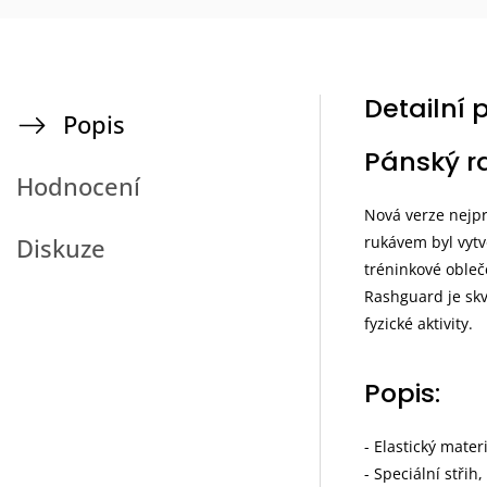
Detailní 
Popis
Pánský r
Hodnocení
Nová verze nejpr
rukávem byl vytvo
Diskuze
tréninkové obleč
Rashguard je skvě
fyzické aktivity.
Popis:
- Elastický mater
- Speciální střih