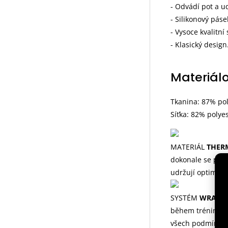
- Odvádí pot a u
- Silikonový pás
- Vysoce kvalitní
- Klasický design
Materiálo
Tkanina: 87% pol
Síťka: 82% polye
MATERIÁL
THER
dokonale se přiz
udržují optimáln
SYSTÉM
WRAPS
během tréninku. 
všech podmínek.