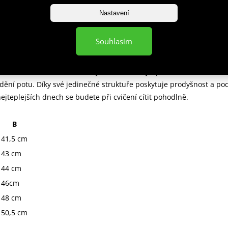
Nastavení
oché švy z elastických nití, které nedráždí pokožku a pevně drží
teriálu u sebe. Díky technologii flatlock materiál vydrží velké napě
Souhlasím
 vaše tréninkové oblečení během tréninku neroztrhne.
OMESH
Materiál s mikrootvory, které zaručují správnou ventilaci a
ění potu. Díky své jedinečné struktuře poskytuje prodyšnost a poc
nejteplejších dnech se budete při cvičení cítit pohodlně.
B
41,5 cm
43 cm
44 cm
46cm
48 cm
50,5 cm