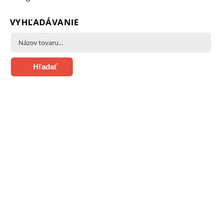
VYHĽADÁVANIE
Hľadať