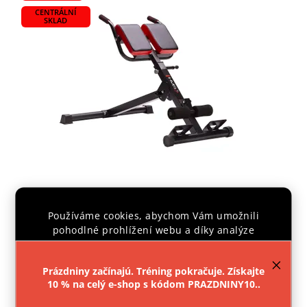
CENTRÁLNÍ
SKLAD
Římská lavice, hyperextenze HMS LR8310
Používáme cookies, abychom Vám umožnili
pohodlné prohlížení webu a díky analýze
Vyprodáno
provozu webu neustále zlepšovali jeho funkce,
€140,08
výkon a použitelnost.
Více informací
.
Prázdniny začínajú. Tréning pokračuje. Získajte
10 % na celý e-shop s kódom PRAZDNINY10..
Do košíka
Nastavenie