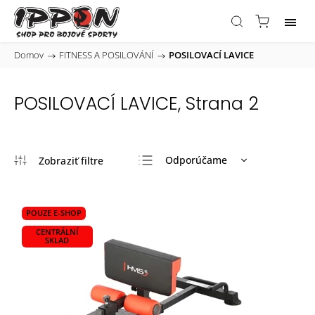
Domov
/
FITNESS A POSILOVÁNÍ
/
POSILOVACÍ LAVICE
POSILOVACÍ LAVICE
, Strana 2
Odporúčame
Najlacnejšie
Najdrahšie
POUZE E-SHOP
Najpredávanejšie
CENTRÁLNÍ
SKLAD
Abecedne