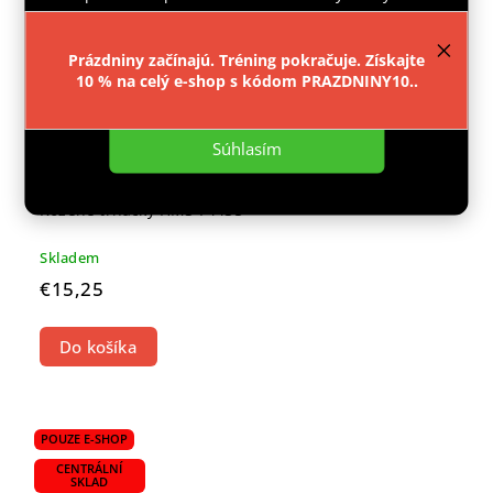
provozu webu neustále zlepšovali jeho funkce,
výkon a použitelnost.
Více informací
.
Prázdniny začínajú. Tréning pokračuje. Získajte
10 % na celý e-shop s kódom PRAZDNINY10..
Nastavenie
Súhlasím
Kožené trhačky HMS F4435
Skladem
€15,25
Do košíka
POUZE E-SHOP
CENTRÁLNÍ
SKLAD