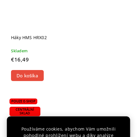
Háky HMS HRX02
Skladem
€16,49
Do košíka
POUZE E-SHOP
CENTRÁLNÍ
SKLAD
Používáme cookies, abychom Vám umožnili
pohodlné prohlížení webu a díky analýze