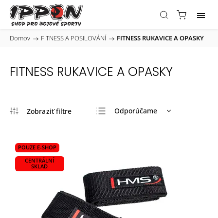
Domov
/
FITNESS A POSILOVÁNÍ
/
FITNESS RUKAVICE A OPASKY
FITNESS RUKAVICE A OPASKY
Odporúčame
Najlacnejšie
Najdrahšie
POUZE E-SHOP
Najpredávanejšie
CENTRÁLNÍ
SKLAD
Abecedne