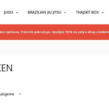
JUDO
BRAZILIAN JIU JITSU
THAJSKÝ BOX
ní výmluva. Trénink pokračuje. Využijte 10 % na celý e-shop s kóde
KEN
učujeme
nější