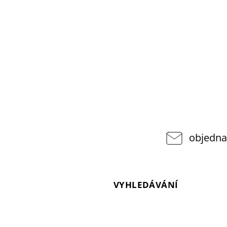
objedna
VYHLEDÁVÁNÍ
pponshop.cz
377