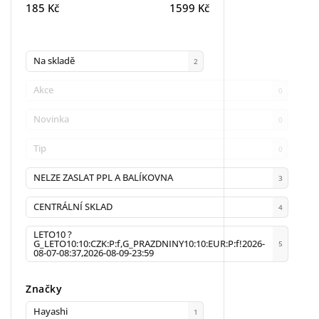
185
Kč
1599
Kč
Na skladě
2
Akce
0
Novinka
0
Tip
0
NELZE ZASLAT PPL A BALÍKOVNA
3
CENTRÁLNÍ SKLAD
4
LETO10 ?
G_LETO10:10:CZK:P:f,G_PRAZDNINY10:10:EUR:P:f!2026-
5
08-07-08:37,2026-08-09-23:59
Značky
Hayashi
1