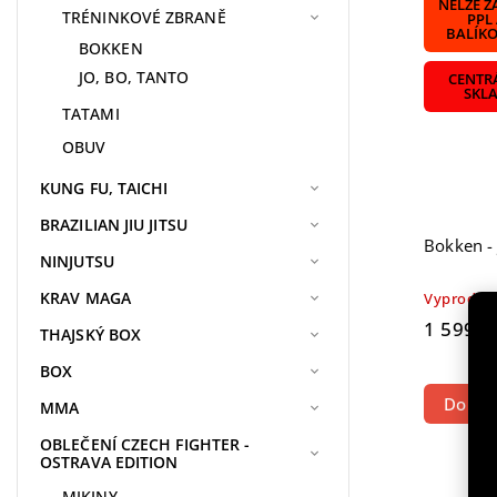
NELZE Z
TRÉNINKOVÉ ZBRANĚ
PPL
BALÍK
BOKKEN
JO, BO, TANTO
CENTR
SKL
TATAMI
OBUV
KUNG FU, TAICHI
BRAZILIAN JIU JITSU
Bokken -
NINJUTSU
KRAV MAGA
Vyprodán
1 599 K
THAJSKÝ BOX
BOX
Do koš
MMA
OBLEČENÍ CZECH FIGHTER -
OSTRAVA EDITION
MIKINY