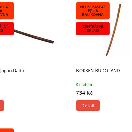
žší
ASLAT
NELZE ZASLAT
odávanější
 A
PPL A
OVNA
BALÍKOVNA
dně
ÁLNÍ
CENTRÁLNÍ
AD
SKLAD
 Japan Daito
BOKKEN BUDOLAND
Skladem
734 Kč
Detail