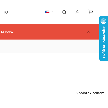
KARATE
TAEKWONDO
AIKIDO
KUNG F
m LETO10.
5
položek celkem