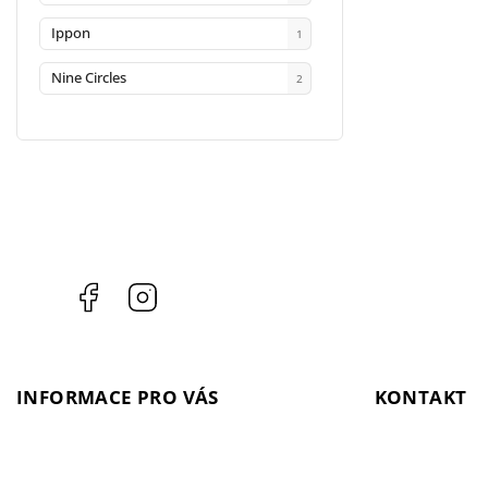
Ippon
1
Nine Circles
2
Facebook
Instagram
INFORMACE PRO VÁS
KONTAKT
Kontakty
objednavka
@
i
Prodejna
+ 420 603 543 