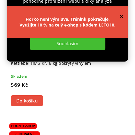
pohodlné prohlížení webu a díky analýze
provozu webu neustále zlepšovali jeho funkce,
výkon a použitelnost.
Více informací
.
Horko není výmluva. Trénink pokračuje.
Využijte 10 % na celý e-shop s kódem LETO10.
Nastavení
Souhlasím
Kettlebel HMS KN 6 kg pokrytý vinylem
Skladem
569 Kč
Do košíku
POUZE E-SHOP
CENTRÁLNÍ