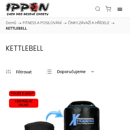
Domů
/
FITNESS A POSILOVÁNÍ
/
ČINKY,ZÁVAŽÍ A HŘÍDELE
/
KETTLEBELL
KETTLEBELL
Doporučujeme
Nejlevnější
Nejdražší
POUZE E-SHOP
Nejprodávanější
CENTRÁLNÍ
SKLAD
Abecedně