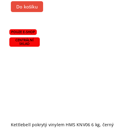
Do košíku
POUZE E-SHOP
CENTRÁLNÍ
SKLAD
Kettlebell pokrytý vinylem HMS KNV06 6 kg, černý