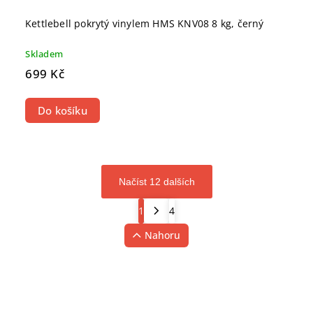
Kettlebell pokrytý vinylem HMS KNV08 8 kg, černý
Skladem
699 Kč
Do košíku
Načíst 12 dalších
1
4
Nahoru