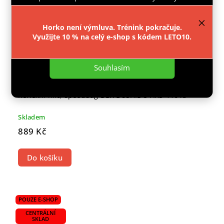
provozu webu neustále zlepšovali jeho funkce,
výkon a použitelnost.
Více informací
.
Horko není výmluva. Trénink pokračuje.
Využijte 10 % na celý e-shop s kódem LETO10.
Nastavení
Souhlasím
Reflexní míč, speedbag DBX BUSHIDO ARS-1164a
Skladem
889 Kč
Do košíku
POUZE E-SHOP
CENTRÁLNÍ
SKLAD