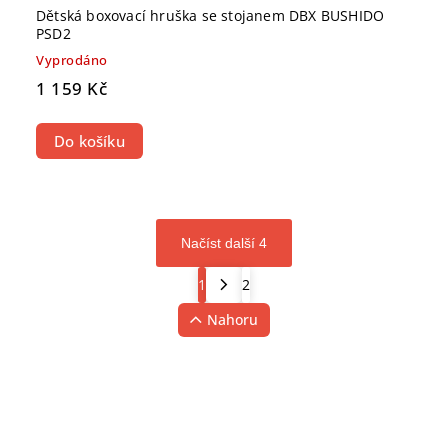
Dětská boxovací hruška se stojanem DBX BUSHIDO
PSD2
Vyprodáno
1 159 Kč
Do košíku
Načíst další 4
1
2
Nahoru