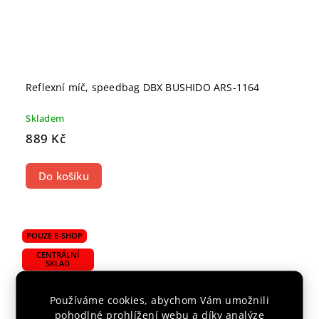
Reflexní míč, speedbag DBX BUSHIDO ARS-1164
Skladem
889 Kč
Do košíku
POUZE E-SHOP
CENTRÁLNÍ
SKLAD
Používáme cookies, abychom Vám umožnili
pohodlné prohlížení webu a díky analýze