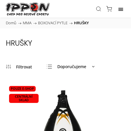
Domů
/
MMA
/
BOXOVACÍ PYTLE
/
HRUŠKY
HRUŠKY
Doporučujeme
Nejlevnější
Nejdražší
POUZE E-SHOP
Nejprodávanější
CENTRÁLNÍ
SKLAD
Abecedně