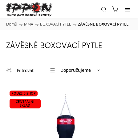
Domů
/
MMA
/
BOXOVACÍ PYTLE
/
ZÁVĚSNÉ BOXOVACÍ PYTLE
ZÁVĚSNÉ BOXOVACÍ PYTLE
Doporučujeme
Nejlevnější
Nejdražší
POUZE E-SHOP
Nejprodávanější
CENTRÁLNÍ
SKLAD
Abecedně