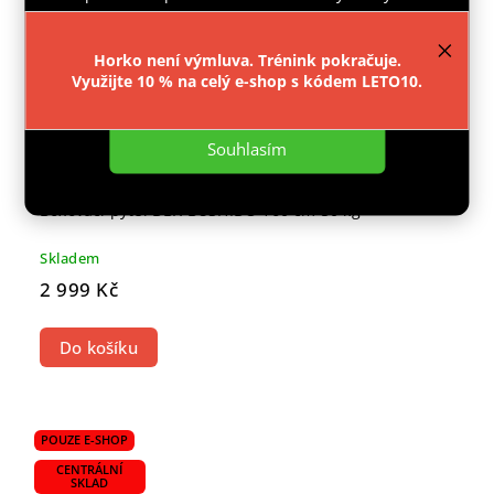
provozu webu neustále zlepšovali jeho funkce,
výkon a použitelnost.
Více informací
.
Horko není výmluva. Trénink pokračuje.
Využijte 10 % na celý e-shop s kódem LETO10.
Nastavení
Souhlasím
Boxovací pytel DBX BUSHIDO 160 cm 50 kg
Skladem
2 999 Kč
Do košíku
POUZE E-SHOP
CENTRÁLNÍ
SKLAD