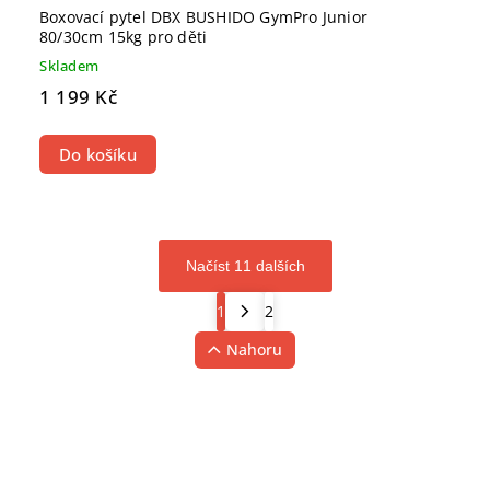
Boxovací pytel DBX BUSHIDO GymPro Junior
80/30cm 15kg pro děti
Skladem
1 199 Kč
Do košíku
Načíst 11 dalších
1
2
Nahoru