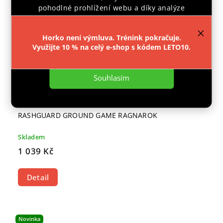
pohodlné prohlížení webu a díky analýze
provozu webu neustále zlepšovali jeho funkce,
výkon a použitelnost.
Více informací
.
Horko není výmluva. Trénink pokračuje.
Využijte 10 % na celý e-shop s kódem LETO10.
Nastavení
Souhlasím
RASHGUARD GROUND GAME RAGNAROK
Skladem
1 039 Kč
Detail
Novinka