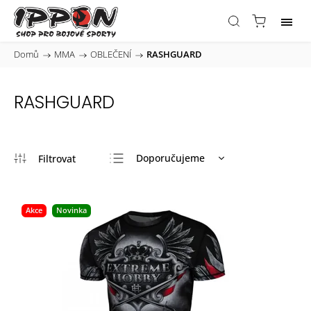
Domů
/
MMA
/
OBLEČENÍ
/
RASHGUARD
RASHGUARD
Doporučujeme
Nejlevnější
Nejdražší
Akce
Novinka
Nejprodávanější
Abecedně