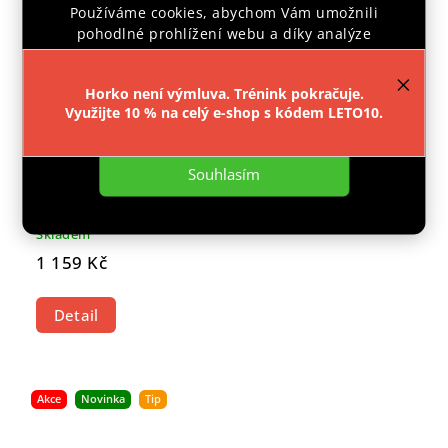
Používáme cookies, abychom Vám umožnili
pohodlné prohlížení webu a díky analýze
provozu webu neustále zlepšovali jeho funkce,
výkon a použitelnost.
Více informací
.
Horko není výmluva. Trénink pokračuje.
Využijte 10 % na celý e-shop s kódem LETO10.
Nastavení
Souhlasím
GROUND GAME MMA TRENKY YOKAI 3.0
Skladem
1 159 Kč
Detail
Akce
Novinka
Tip