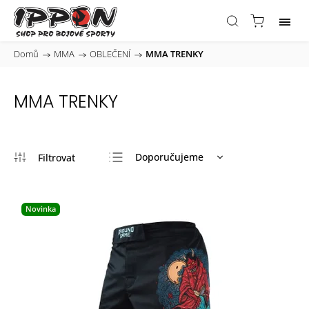
Domů
/
MMA
/
OBLEČENÍ
/
MMA TRENKY
MMA TRENKY
Doporučujeme
Nejlevnější
Nejdražší
Novinka
Nejprodávanější
Abecedně