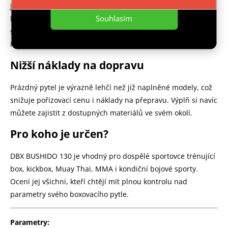
Jako výplň se doporučuje použít textilní odstřižky, zbytky
Souhlasím
látek, technické textilie nebo jejich kombinaci. Díky tomu lze
snadno upravit výslednou hmotnost i tvrdost podle
individuálních požadavků.
Nižší náklady na dopravu
Prázdný pytel je výrazně lehčí než již naplněné modely, což
snižuje pořizovací cenu i náklady na přepravu. Výplň si navíc
můžete zajistit z dostupných materiálů ve svém okolí.
Pro koho je určen?
DBX BUSHIDO 130 je vhodný pro dospělé sportovce trénující
box, kickbox, Muay Thai, MMA i kondiční bojové sporty.
Ocení jej všichni, kteří chtějí mít plnou kontrolu nad
parametry svého boxovacího pytle.
Parametry: