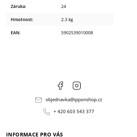
Záruka
:
24
Hmotnost
:
2.3 kg
EAN
:
5902539010008
Facebook
Instagram
objednavka
@
ipponshop.cz
+ 420 603 543 377
INFORMACE PRO VÁS