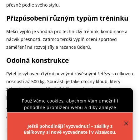
přesně podle svého stylu.
Přizpůsobení různým typům tréninku
Měkčí výplň je vhodná pro technický trénink, kombinace a
nácvik přesnosti, zatímco tvrdší výplň ocení sportovci
zaměření na rozvoj síly a razance úderů.
Odolná konstrukce
Pytel je vybaven čtyřmi pevnými závěsnými řetězy s celkovou
nosností až 500 kg. Součástí je také otočný kloub, který
zabraňuje kroucení řetězů během tréninku a zajišťuje
plynulejší pohyb pytle.
Používáme cookies, abychom Vám umožnili
pohodlné prohlížení webu a díky analýze
Ve spodní části se nachází upevňovací oko pro možnost
provozu webu neustále zlepšovali jeho funkce,
dodatečné stabilizace pytle pomocí spodního uchycení.
výkon a použitelnost.
Více informací
.
Ještě pohodlnější vyzvednutí – zásilky z
Možnost vlastního plnění
Balíkovny si nově vyzvednete i v AlzaBoxu.
Nastavení