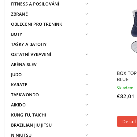
Najdr
FITNESS A POSILOVÁNÍ
Najpr
ZBRANĚ
Abece
OBLEČENÍ PRO TRÉNINK
BOTY
TAŠKY A BATOHY
OSTATNÍ VYBAVENÍ
ARÉNA SLEV
BOX TOP
JUDO
BLUE
KARATE
Skladem
TAEKWONDO
€82,01
AIKIDO
KUNG FU, TAICHI
Detail
BRAZILIAN JIU JITSU
NINJUTSU