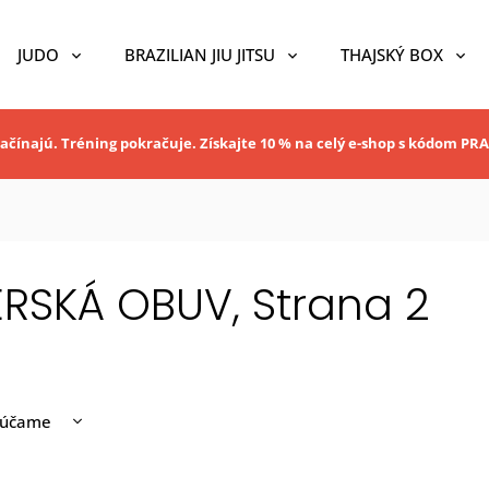
JUDO
BRAZILIAN JIU JITSU
THAJSKÝ BOX
ačínajú. Tréning pokračuje. Získajte 10 % na celý e-shop s kódom P
ERSKÁ OBUV
, Strana 2
rúčame
nejšie