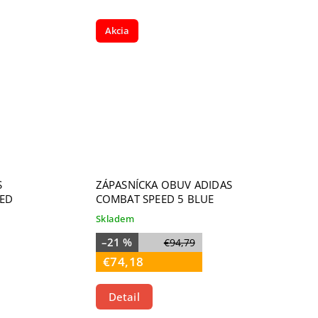
Akcia
S
ZÁPASNÍCKA OBUV ADIDAS
RED
COMBAT SPEED 5 BLUE
Skladem
–21 %
€94,79
€74,18
Detail