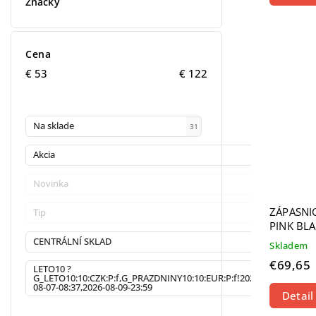
Značky
Cena
€
53
€
122
Na sklade
31
Akcia
5
Novinka
0
ZÁPASNI
Tip
0
PINK BL
CENTRÁLNÍ SKLAD
8
Skladem
€69,65
LETO10 ?
G_LETO10:10:CZK:P:f,G_PRAZDNINY10:10:EUR:P:f!2026-
31
08-07-08:37,2026-08-09-23:59
Detail