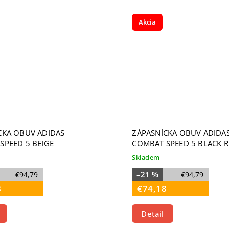
Akcia
CKA OBUV ADIDAS
ZÁPASNÍCKA OBUV ADIDA
SPEED 5 BEIGE
COMBAT SPEED 5 BLACK 
Skladem
–21 %
€94,79
€94,79
8
€74,18
Detail