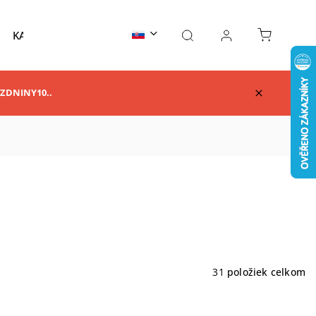
KARATE
TAEKWONDO
AIKIDO
KUNG F
RAZDNINY10..
31
položiek celkom