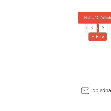
Načítať 7 ďalších
1
2
3
Hore
objedna