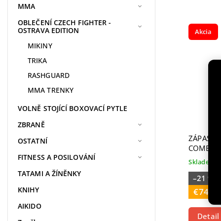
MMA
OBLEČENÍ CZECH FIGHTER -
OSTRAVA EDITION
Akcia
MIKINY
TRIKA
RASHGUARD
MMA TRENKY
VOLNĚ STOJÍCÍ BOXOVACÍ PYTLE
ZBRANĚ
ZÁPASNÍ
OSTATNÍ
COMBAT 
FITNESS A POSILOVÁNÍ
Skladem
TATAMI A ŽÍNĚNKY
–21 %
KNIHY
€74,1
AIKIDO
Detail