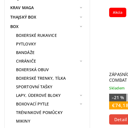
KRAV MAGA
Akcia
THAJSKÝ BOX
BOX
BOXERSKÉ RUKAVICE
PYTLOVKY
BANDÁŽE
CHRÁNIČE
BOXERSKÁ OBUV
ZÁPASNÍ
BOXERSKÉ TRENKY, TÍLKA
COMBAT 
SPORTOVNÍ TAŠKY
Skladem
LAPY, ÚDEROVÉ BLOKY
–21 %
BOXOVACÍ PYTLE
€74,1
TRÉNINKOVÉ POMŮCKY
Detail
MIKINY