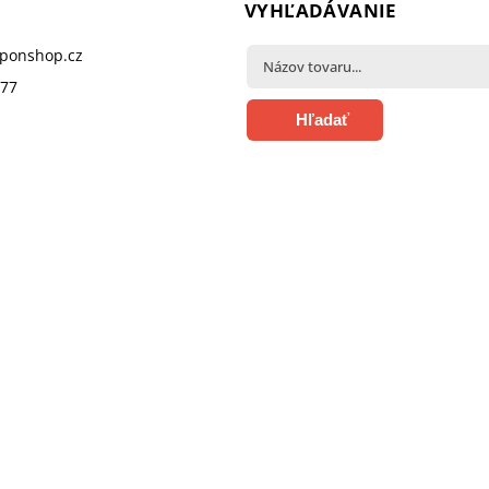
VYHĽADÁVANIE
pponshop.cz
377
Hľadať