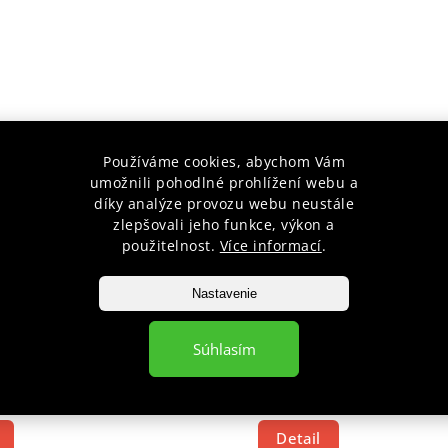
Používáme cookies, abychom Vám
umožnili pohodlné prohlížení webu a
díky analýze provozu webu neustále
zlepšovali jeho funkce, výkon a
použitelnost.
Více informací
.
CKA OBUV ADIDAS
ZÁPASNÍCKA OBUV ADIDA
Nastavenie
SPEED 5 RED
Skladem
Súhlasím
€63,88
od
€94,79
8
Detail