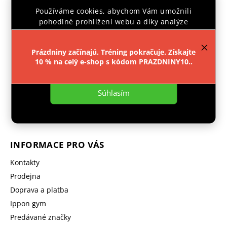
Používáme cookies, abychom Vám umožnili
pohodlné prohlížení webu a díky analýze
provozu webu neustále zlepšovali jeho funkce,
výkon a použitelnost.
Více informací
.
Prázdniny začínajú. Tréning pokračuje. Získajte
Facebook
Instagram
10 % na celý e-shop s kódom PRAZDNINY10..
Nastavenie
objednavka
@
ipponshop.cz
Súhlasím
+ 420 603 543 377
INFORMACE PRO VÁS
Kontakty
Prodejna
Doprava a platba
Ippon gym
Predávané značky