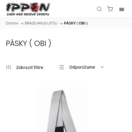
Domov
/
BRAZILIAN JIU JITSU
/
PÁSKY ( OBI )
PÁSKY ( OBI )
Odporúčame
Najlacnejšie
Najdrahšie
Najpredávanejšie
Abecedne